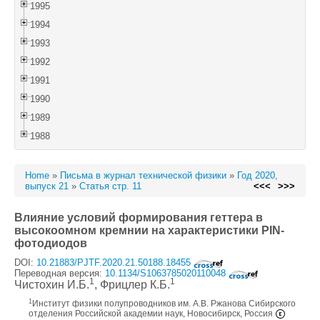
1995
1994
1993
1992
1991
1990
1989
1988
Home
»
Письма в журнал технической физики
»
Год 2020,
выпуск 21
»
Статья стр. 11
<<<
>>>
Влияние условий формирования геттера в
высокоомном кремнии на характеристики PIN-
фотодиодов
DOI:
10.21883/PJTF.2020.21.50188.18455
Переводная версия:
10.1134/S1063785020110048
1
1
Чистохин И.Б.
, Фрицлер К.Б.
1
Институт физики полупроводников им. А.В. Ржанова Сибирского
отделения Российской академии наук, Новосибирск, Россия