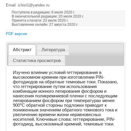
Email: ichist1@yandex.ru
Поступила в редакцию: 6 июля 2020 г.
В окончательной редакции: 20 июля 2020 г.
Принята к печати: 23 июля 2020 г.
Выставление онлайн: 27 августа 2020 г.
PDF версия
Абстракт
Литература
Статистика просмотров
Изучено влияние условий геттерирования в
высокоомном кремнии при изготовлении PIN-
фотодиодов на обратные темновые токи. Показано,
что геттерирование путем использования
комбинации ионного легирования фосфором и
нанесения поликремниевой пленки с последующим
легированием фосфором при температурах менее
o
900
С обратной стороны подложки приводит к
пониженным значениям обратного темнового тока и
увеличению времени жизни неравновесных
носителей. Ключевые слова: геттерирование, PIN-
фотодиод, высокоомный кремний, темновые токи.