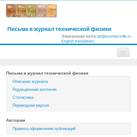
Письма в журнал технической физики
Электронная почта:
tpl@journals.ioffe.ru
English translations
Журналы
Письма в журнал технической физики
Журнал технической физики
Описание журнала
Письма в Журнал технической физики
Редакционная коллегия
Статистика
Физика твердого тела
Переводная версия
Физика и техника полупроводников
Авторам
Оптика и спектроскопия
Правила оформления публикаций
Поиск