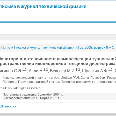
Письма в журнал технической физики
Home
»
Письма в журнал технической физики
»
Год 2005, выпуск 8
»
Ст
ониторинг интенсивности люминесценции туннельной
ространственно неоднородной толщиной диэлектрика
1,2
1,2
1,2
1,2
ягинов С.Э.
, Асли Н.
, Векслер М.И.
, Шулекин А.Ф.
,
1
Физико-технический институт им. А.Ф. Иоффе РАН, Санкт-Петербург, Росс
2
Кафедра Полупроводниковой техники Технического факультета Университет
mail: shulekin@mail.ioffe.ru
Поступила в редакцию: 2 декабря 2004 г.
Выставление онлайн: 19 марта 2005 г.
DF версия