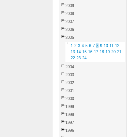
2009
2008
2007
2006
2005
1
2
3
4
5
6
7
8
9
10
11
12
13
14
15
16
17
18
19
20
21
22
23
24
2004
2003
2002
2001
2000
1999
1998
1997
1996