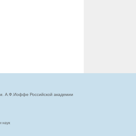
им. А.Ф.Иоффе Российской академии
и наук