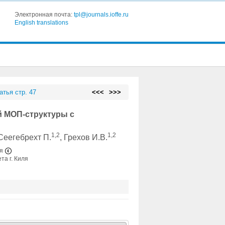
Электронная почта:
tpl@journals.ioffe.ru
English translations
атья стр. 47
<<<
>>>
 МОП-структуры с
1,2
1,2
 Сеегебрехт П.
, Грехов И.В.
ия
а г. Киля