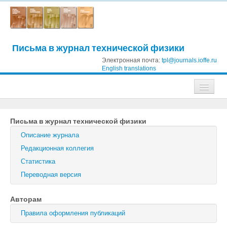
Письма в журнал технической физики
Электронная почта:
tpl@journals.ioffe.ru
English translations
Журналы
Письма в журнал технической физики
Журнал технической физики
Описание журнала
Письма в Журнал технической физики
Редакционная коллегия
Статистика
Физика твердого тела
Переводная версия
Физика и техника полупроводников
Авторам
Оптика и спектроскопия
Правила оформления публикаций
Поиск