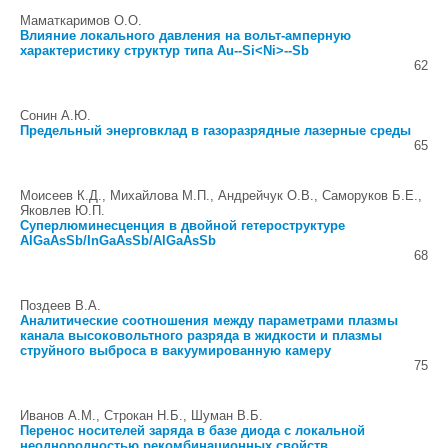
Маматкаримов О.О.
Влияние локального давления на вольт-амперную
характеристику структур типа Au--Si<Ni>--Sb
62
Сонин А.Ю.
Предельный энерговклад в газоразрядные лазерные среды
65
Моисеев К.Д., Михайлова М.П., Андрейчук О.В., Саморуков Б.Е.,
Яковлев Ю.П.
Суперлюминесценция в двойной гетероструктуре
AlGaAsSb/InGaAsSb/AlGaAsSb
68
Поздеев В.А.
Аналитические соотношения между параметрами плазмы
канала высоковольтного разряда в жидкости и плазмы
струйного выброса в вакуумированную камеру
75
Иванов А.М., Строкан Н.Б., Шуман В.Б.
Перенос носителей заряда в базе диода с локальной
неоднородностью рекомбинационных свойств