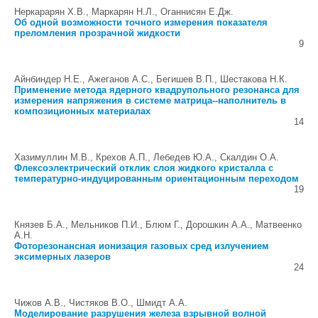
Неркарарян Х.В., Маркарян Н.Л., Оганнисян Е.Дж.
Об одной возможности точного измерения показателя
преломления прозрачной жидкости
9
Айнбиндер Н.Е., Ажеганов А.С., Бегишев В.П., Шестакова Н.К.
Применение метода ядерного квадрупольного резонанса для
измерения напряжения в системе матрица--наполнитель в
композиционных материалах
14
Хазимуллин М.В., Крехов А.П., Лебедев Ю.А., Скалдин О.А.
Флексоэлектрический отклик слоя жидкого кристалла с
температурно-индуцированным ориентационным переходом
19
Князев Б.А., Мельников П.И., Блюм Г., Дорошкин А.А., Матвеенко
А.Н.
Фоторезонансная ионизация газовых сред излучением
эксимерных лазеров
24
Чижов А.В., Чистяков В.О., Шмидт А.А.
Моделирование разрушения железа взрывной волной