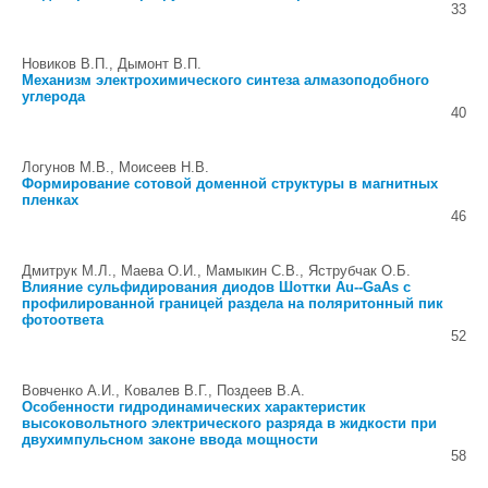
33
Новиков В.П., Дымонт В.П.
Механизм электрохимического синтеза алмазоподобного
углерода
40
Логунов М.В., Моисеев Н.В.
Формирование сотовой доменной структуры в магнитных
пленках
46
Дмитрук М.Л., Маева О.И., Мамыкин С.В., Яструбчак О.Б.
Влияние сульфидирования диодов Шоттки Au--GaAs с
профилированной границей раздела на поляритонный пик
фотоответа
52
Вовченко А.И., Ковалев В.Г., Поздеев В.А.
Особенности гидродинамических характеристик
высоковольтного электрического разряда в жидкости при
двухимпульсном законе ввода мощности
58