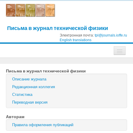
Письма в журнал технической физики
Электронная почта:
tpl@journals.ioffe.ru
English translations
Журналы
Письма в журнал технической физики
Журнал технической физики
Описание журнала
Письма в Журнал технической физики
Редакционная коллегия
Статистика
Физика твердого тела
Переводная версия
Физика и техника полупроводников
Авторам
Оптика и спектроскопия
Правила оформления публикаций
Поиск