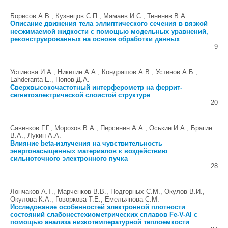
Борисов А.В., Кузнецов С.П., Мамаев И.С., Тененев В.А.
Описание движения тела эллиптического сечения в вязкой
несжимаемой жидкости с помощью модельных уравнений,
реконструированных на основе обработки данных
9
Устинова И.А., Никитин А.А., Кондрашов А.В., Устинов А.Б.,
Lahderanta E., Попов Д.А.
Сверхвысокочастотный интерферометр на феррит-
сегнетоэлектрической слоистой структуре
20
Савенков Г.Г., Морозов В.А., Персинен А.А., Оськин И.А., Брагин
В.А., Лукин А.А.
Влияние beta-излучения на чувствительность
энергонасыщенных материалов к воздействию
сильноточного электронного пучка
28
Лончаков А.Т., Марченков В.В., Подгорных С.М., Окулов В.И.,
Окулова К.А., Говоркова Т.Е., Емельянова С.М.
Исследование особенностей электронной плотности
состояний слабонестехиометрических сплавов Fe-V-Al с
помощью анализа низкотемпературной теплоемкости