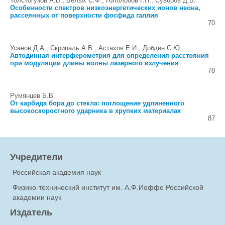
Толстогузов А.Б., Белых С.Ф., Гололобов Г.П., Суворов Д.В.
Особенности спектров низкоэнергетических ионов неона,
рассеянных от поверхности фосфида галлия
70
Усанов Д.А., Скрипаль А.В., Астахов Е.И., Добдин С.Ю.
Автодинная интерферометрия для определения расстояния
при модуляции длины волны лазерного излучения
78
Румянцев Б.В.
От карбида бора до стекла: поглощение удлиненного
высокоскоростного ударника в хрупких материалах
87
Учредители
Российская академия наук
Физико-технический институт им. А.Ф.Иоффе Российской
академии наук
Издатель