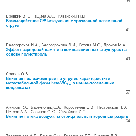
34
Бровкин В.Г., Пащина А.С., Рязанский Н.М.
Взаимодействие СВЧ-излучения с эрозионной плазменной
струей
41
Белогорохов И.А., Белогорохова Л.И., Котова М.С., Дронов М.А.
Эффект зарядовой памяти в композиционных структурах на
основе полистирола
49
Соболь О.В.
Влияние нестехиометрии на упругие характеристики
метастабильной фазы beta-WC
в ионно-плазменных
1-x
конденсатах
57
Амиров Р.Х., Баренгольц С.А., Коростелев Е.В., Пестовский Н.В.,
Петров А.А., Савинов С.Ю., Самойлов И.С.
Влияние потока воздуха на отрицательный коронный разряд
64