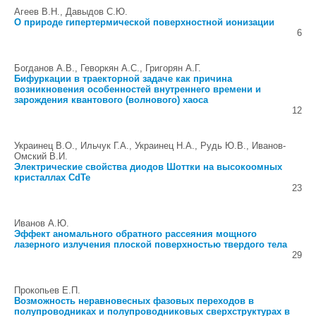
Агеев В.Н., Давыдов С.Ю.
О природе гипертермической поверхностной ионизации
6
Богданов А.В., Геворкян А.С., Григорян А.Г.
Бифуркации в траекторной задаче как причина
возникновения особенностей внутреннего времени и
зарождения квантового (волнового) хаоса
12
Украинец В.О., Ильчук Г.А., Украинец Н.А., Рудь Ю.В., Иванов-
Омский В.И.
Электрические свойства диодов Шоттки на высокоомных
кристаллах CdTe
23
Иванов А.Ю.
Эффект аномального обратного рассеяния мощного
лазерного излучения плоской поверхностью твердого тела
29
Прокопьев Е.П.
Возможность неравновесных фазовых переходов в
полупроводниках и полупроводниковых сверхструктурах в