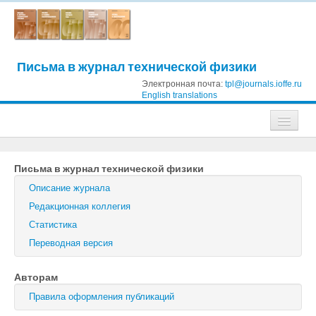
Письма в журнал технической физики
Электронная почта:
tpl@journals.ioffe.ru
English translations
Журналы
Письма в журнал технической физики
Журнал технической физики
Описание журнала
Письма в Журнал технической физики
Редакционная коллегия
Статистика
Физика твердого тела
Переводная версия
Физика и техника полупроводников
Авторам
Оптика и спектроскопия
Правила оформления публикаций
Поиск