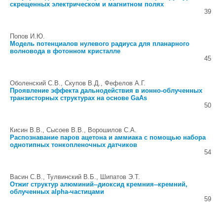
скрещенных электрическом и магнитном полях
39
Попов И.Ю.
Модель потенциалов нулевого радиуса для планарного
волновода в фотонном кристалле
45
Оболенский С.В., Скупов В.Д., Фефелов А.Г.
Проявление эффекта дальнодействия в ионно-облученных
транзисторных структурах на основе GaAs
50
Кисин В.В., Сысоев В.В., Ворошилов С.А.
Распознавание паров ацетона и аммиака с помощью набора
однотипных тонкопленочных датчиков
54
Васин С.В., Тулвинский В.Б., Шипатов Э.Т.
Отжиг структур алюминий--диоксид кремния--кремний,
облученных alpha-частицами
59