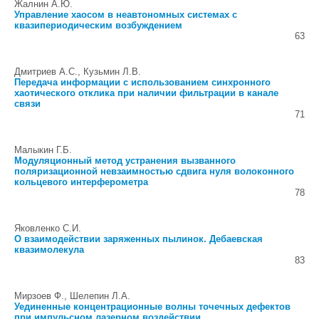
Жалнин А.Ю.
Управление хаосом в неавтономных системах с
квазипериодическим возбуждением
63
Дмитриев А.С., Кузьмин Л.В.
Передача информации с использованием синхронного
хаотического отклика при наличии фильтрации в канале
связи
71
Малыкин Г.Б.
Модуляционный метод устранения вызванного
поляризационной невзаимностью сдвига нуля волоконного
кольцевого интерферометра
78
Яковленко С.И.
О взаимодействии заряженных пылинок. Дебаевская
квазимолекула
83
Мирзоев Ф., Шелепин Л.А.
Уединенные концентрационные волны точечных дефектов
при импульсном лазерном воздействии