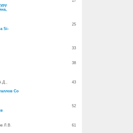
17
туру
ина,
25
а Si-
33
38
.Д.,
43
таллов Co
52
 в
ов Л.В.
61