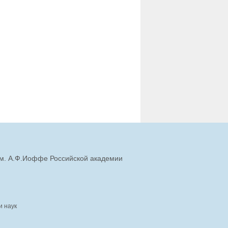
им. А.Ф.Иоффе Российской академии
и наук