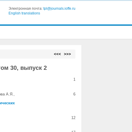
Электронная почта:
tpl@journals.ioffe.ru
English translations
<<<
>>>
ом 30, выпуск 2
1
ва А.Я.,
6
ических
12