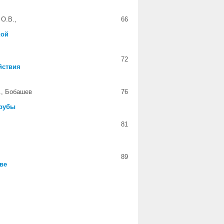
 О.В.,
66
кой
72
йствия
., Бобашев
76
трубы
81
89
ве