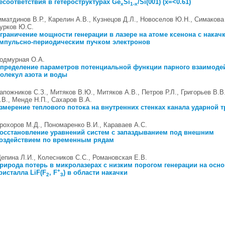
есоответствия в гетероструктурах Ge
Si
/Si(001) (x=<0.61)
x
1-x
иматдинов В.Р., Карелин А.В., Кузнецов Д.Л., Новоселов Ю.Н., Симакова
урков Ю.С.
граничение мощности генерации в лазере на атоме ксенона с накач
мпульсно-периодическим пучком электронов
одмурная О.А.
пределение параметров потенциальной функции парного взаимоде
олекул азота и воды
апожников С.З., Митяков В.Ю., Митяков А.В., Петров Р.Л., Григорьев В.В
.В., Менде Н.П., Сахаров В.А.
змерение теплового потока на внутренних стенках канала ударной 
рохоров М.Д., Пономаренко В.И., Караваев А.С.
осстановление уравнений систем с запаздыванием под внешним
оздействием по временным рядам
епина Л.И., Колесников С.С., Романовская Е.В.
рирода потерь в микролазерах с низким порогом генерации на осно
+
ристалла LiF(F
, F
) в области накачки
2
3