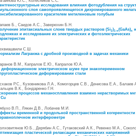
агайнова Ю.С., Колесников С.С.
ентгеноструктурные исследования влияния фотодубления на струк
мульсионного слоя самопроявляющегося дихромированного желат
енсибилизированного красителем метиленовым голубым
апаев Б., Саидов А.С., Заверюхин Б.Н.
олучение эпитаксиальных слоев твердых растворов (Si
)
(GaAs)
н
2
1-x
x
одложках и исследование их электрических и фотоэлектрических
арактеристик
ехвиашвили С.Ш.
ормализм Лагранжа с дробной производной в задачах механики
аранов В.М., Капралов Е.Ю., Капралов Ю.А.
 деформационном электрическом шуме при знакопеременном
пругопластическом деформировании стали
схаков Р.С., Кузовникова Л.А., Комогорцев С.В., Денисова Е.А., Балаев А
альцев В.К., Бондаренко Г.Н.
скорение процессов механосплавления взаимно нерастворимых ме
 Cu
ябухо В.П., Лякин Д.В., Лобачев М.И.
ффекты временной и продольной пространственной когерентности
еравноплечном интерферометре
олховитянов Ю.Б., Дерябин А.С., Гутаковский А.К., Ревенко М.А., Сокол
птимизация пластической релаксации механических напряжений