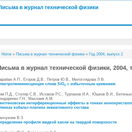
Письма в журнал технической физики
Home
»
Письма в журнал технической физики
»
Год 2004, выпуск 2
Письма в журнал технической физики, 2004, т
арабан А.П., Егоров Д.В., Петров Ю.В., Милоглядова Л.В.
лектролюминесценция слоев SiO
с избыточным кремнием
2
им П.Д., Столяр С.В., Исхаков Р.С., Турпанов И.А., Юшков В.И., Бетенько
ондаренко Г.Н., Махлаев А.М.
ентгеновские интерференционные эффекты в тонких монокристалл
ленках кобальт-платина эквиатомного состава
анчукоев В.З.
пределение профиля жидкой капли на твердой поверхности