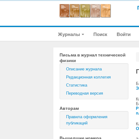
Журналы
Поиск
Войти
Письма в журнал технической
физики
Описание журнала
Редакционная коллегия
Б
Статистика
Э
Переводная версия
К
Б
Авторам
Р
п
Правила оформления
публикаций
К
О
Вышедшие номера