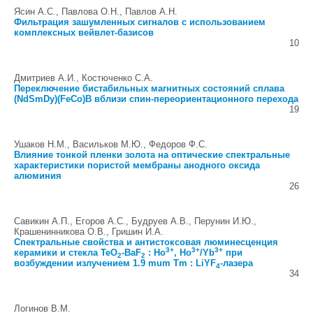
Ясин А.С., Павлова О.Н., Павлов А.Н.
Фильтрация зашумленных сигналов с использованием
комплексных вейвлет-базисов
10
Дмитриев А.И., Костюченко С.A.
Переключение бистабильных магнитных состояний сплава
(NdSmDy)(FeCo)B вблизи спин-переориентационного перехода
19
Ушаков Н.М., Васильков М.Ю., Федоров Ф.С.
Влияние тонкой пленки золота на оптические спектральные
характеристики пористой мембраны анодного оксида
алюминия
26
Савикин А.П., Егоров А.С., Будруев А.В., Перунин И.Ю.,
Крашенинникова О.В., Гришин И.А.
Спектральные свойства и антистоксовая люминесценция
3+
3+
3+
керамики и стекла TeO
-BaF
: Ho
, Ho
/Yb
при
2
2
возбуждении излучением 1.9 mum Tm : LiYF
-лазера
4
34
Логинов В.М.