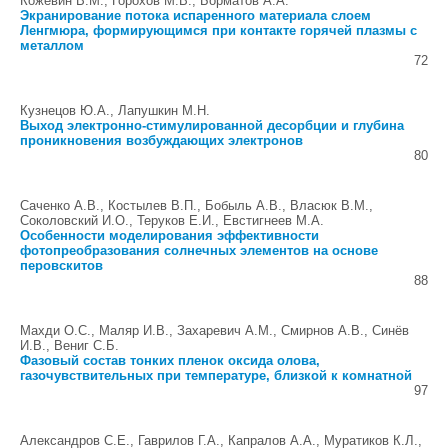
Кожевин В.М., Горохов М.В., Борматов А.А.
Экранирование потока испаренного материала слоем
Ленгмюра, формирующимся при контакте горячей плазмы с
металлом
72
Кузнецов Ю.А., Лапушкин М.Н.
Выход электронно-стимулированной десорбции и глубина
проникновения возбуждающих электронов
80
Саченко А.В., Костылев В.П., Бобыль А.В., Власюк В.М.,
Соколовский И.О., Теруков Е.И., Евстигнеев М.А.
Особенности моделирования эффективности
фотопреобразования солнечных элементов на основе
перовскитов
88
Махди О.С., Маляр И.В., Захаревич А.М., Смирнов А.В., Синёв
И.В., Вениг С.Б.
Фазовый состав тонких пленок оксида олова,
газочувствительных при температуре, близкой к комнатной
97
Александров С.Е., Гаврилов Г.А., Капралов А.А., Муратиков К.Л.,