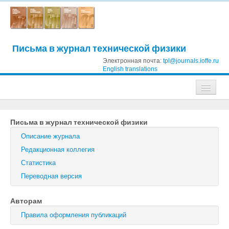
Письма в журнал технической физики
Электронная почта:
tpl@journals.ioffe.ru
English translations
Журналы
Письма в журнал технической физики
Журнал технической физики
Описание журнала
Письма в Журнал технической физики
Редакционная коллегия
Статистика
Физика твердого тела
Переводная версия
Физика и техника полупроводников
Авторам
Оптика и спектроскопия
Правила оформления публикаций
Поиск