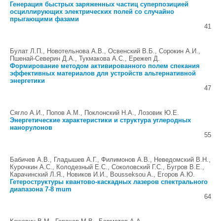
Генерация быстрых заряженных частиц суперпозицией
осциллирующих электрических полей со случайно
прыгающими фазами
41
Булат Л.П., Новотельнова А.В., Освенский В.Б., Сорокин А.И.,
Пшенай-Северин Д.А., Тукмакова А.С., Ережеп Д.
Формирование методом активированного полем спекания
эффективных материалов для устройств альтернативной
энергетики
47
Сягло А.И., Попов А.М., Поклонский Н.А., Лозовик Ю.Е.
Энергетические характеристики и структура углеродных
нанорулонов
55
Бабичев А.В., Гладышев А.Г., Филимонов А.В., Неведомский В.Н.,
Курочкин А.С., Колодезный Е.С., Соколовский Г.С., Бугров В.Е.,
Карачинский Л.Я., Новиков И.И., Bousseksou A., Егоров А.Ю.
Гетероструктуры квантово-каскадных лазеров спектрального
диапазона 7-8 mum
64