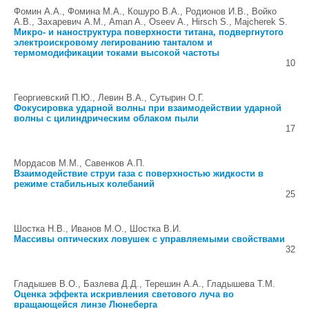
Фомин А.А., Фомина М.А., Кошуро В.А., Родионов И.В., Войко
А.В., Захаревич А.М., Aman A., Oseev A., Hirsch S., Majcherek S.
Микро- и наноструктура поверхности титана, подвергнутого
электроискровому легированию танталом и
термомодификации токами высокой частоты
10
Георгиевский П.Ю., Левин В.А., Сутырин О.Г.
Фокусировка ударной волны при взаимодействии ударной
волны с цилиндрическим облаком пыли
17
Мордасов М.М., Савенков А.П.
Взаимодействие струи газа с поверхностью жидкости в
режиме стабильных колебаний
25
Шостка Н.В., Иванов М.О., Шостка В.И.
Массивы оптических ловушек с управляемыми свойствами
32
Гладышев В.О., Базлева Д.Д., Терешин А.А., Гладышева Т.М.
Оценка эффекта искривления светового луча во
вращающейся линзе Люнеберга