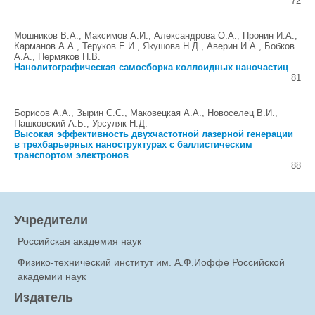
72
Мошников В.А., Максимов А.И., Александрова О.А., Пронин И.А.,
Карманов А.А., Теруков Е.И., Якушова Н.Д., Аверин И.А., Бобков
А.А., Пермяков Н.В.
Нанолитографическая самосборка коллоидных наночастиц
81
Борисов А.А., Зырин С.С., Маковецкая A.A., Новоселец В.И.,
Пашковский А.Б., Урсуляк Н.Д.
Высокая эффективность двухчастотной лазерной генерации
в трехбарьерных наноструктурах с баллистическим
транспортом электронов
88
Учредители
Российская академия наук
Физико-технический институт им. А.Ф.Иоффе Российской
академии наук
Издатель