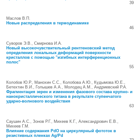
39
Маслов В.П.
Новые распределения в термодинамике
46
Суворов Э.В., Смирнова И.А.
Новый высокочувствительный рентгеновский метод
определения локальных деформаций поверхности
кристаллов с помощью "изгибных интерференционных
полос"
55
Колобов Ю.Р., Манохин С.С., Колобова А.Ю., Кудымова Ю.Е.,
Бетехтин В.И., Голышев А.А., Молодец А.М., Андриевский Р.А.
Фрагментация зерен и изменения фазового состава крупно- и
нанокристаллического титана в результате ступенчатого
ударно-волнового воздействия
63
Саушин А.С., Зонов Р.Г., Михеев К.Г., Александрович Е.В.,
Михеев Г.М.
Влияние содержания PdO на циркулярный фототок в
резистивных пленках Ag/Pd