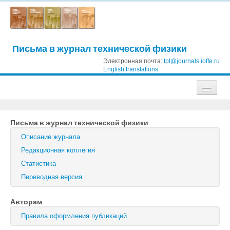
Письма в журнал технической физики
Электронная почта:
tpl@journals.ioffe.ru
English translations
Журналы
Письма в журнал технической физики
Журнал технической физики
Описание журнала
Письма в Журнал технической физики
Редакционная коллегия
Статистика
Физика твердого тела
Переводная версия
Физика и техника полупроводников
Авторам
Оптика и спектроскопия
Правила оформления публикаций
Поиск