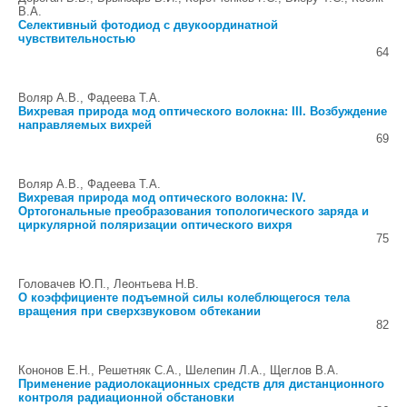
В.А.
Селективный фотодиод с двукоординатной
чувствительностью
64
Воляр А.В., Фадеева Т.А.
Вихревая природа мод оптического волокна: III. Возбуждение
направляемых вихрей
69
Воляр А.В., Фадеева Т.А.
Вихревая природа мод оптического волокна: IV.
Ортогональные преобразования топологического заряда и
циркулярной поляризации оптического вихря
75
Головачев Ю.П., Леонтьева Н.В.
О коэффициенте подъемной силы колеблющегося тела
вращения при сверхзвуковом обтекании
82
Кононов Е.Н., Решетняк С.А., Шелепин Л.А., Щеглов В.А.
Применение радиолокационных средств для дистанционного
контроля радиационной обстановки