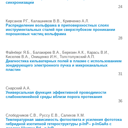
синхронизации
24
Кирсанов Р.Г., Калашников В.В., Кривченко А.Л.
Распределение вольфрама в приповерхностных слоях
инструментальных сталей при сверхглубоком проникании
порошковых частиц вольфрама
28
Файнберг Я.Б., Балакирев В.А., Березин А.К., Карась В.И.,
Киселев В.А., Онищенко И.Н., Толстолужский А.П.
Диагностика кильватерных полей в плазме с использованием
зондирующего электронного пучка и микроканальных
пластин
31
Снарский А.А.
Универсальная функция эффективной проводимости
слабонелинейной среды вблизи порога протекания
36
Слободчиков С.В., Руссу Е.В., Салихов Х.М.
Температурная зависимость фотоответа и усиления фототока
гибридной изотипной гетероструктуры p-InP-- p-InGaAs с