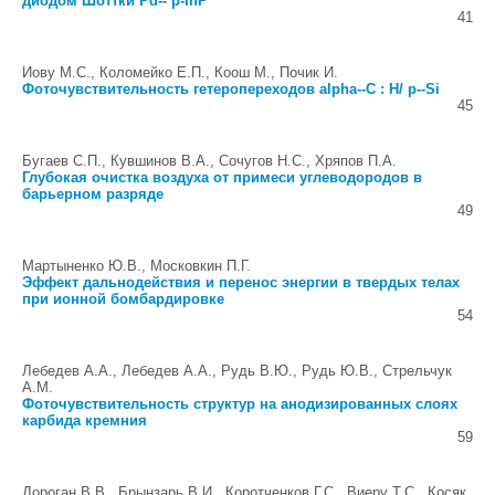
диодом Шоттки Pd-- p-InP
41
Иову М.С., Коломейко Е.П., Коош М., Почик И.
Фоточувствительность гетеропереходов alpha--C : H/ p--Si
45
Бугаев С.П., Кувшинов В.А., Сочугов Н.С., Хряпов П.А.
Глубокая очистка воздуха от примеси углеводородов в
барьерном разряде
49
Мартыненко Ю.В., Московкин П.Г.
Эффект дальнодействия и перенос энергии в твердых телах
при ионной бомбардировке
54
Лебедев А.А., Лебедев А.А., Рудь В.Ю., Рудь Ю.В., Стрельчук
А.М.
Фоточувствительность структур на анодизированных слоях
карбида кремния
59
Дороган В.В., Брынзарь В.И., Коротченков Г.С., Виеру Т.С., Косяк