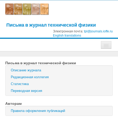
Письма в журнал технической физики
Электронная почта:
tpl@journals.ioffe.ru
English translations
Журналы
Письма в журнал технической физики
Журнал технической физики
Описание журнала
Письма в Журнал технической физики
Редакционная коллегия
Статистика
Физика твердого тела
Переводная версия
Физика и техника полупроводников
Авторам
Оптика и спектроскопия
Правила оформления публикаций
Поиск