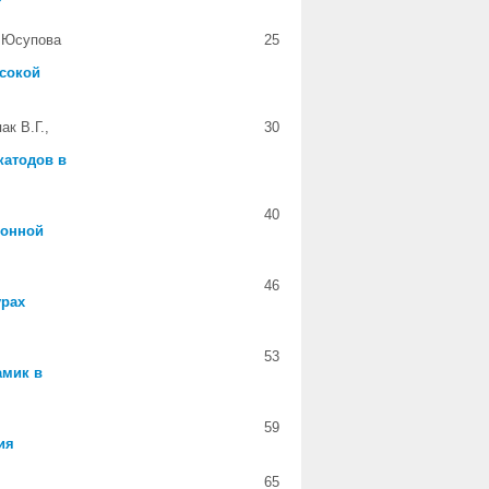
P
, Юсупова
25
сокой
ак В.Г.,
30
катодов в
40
ионной
46
урах
53
амик в
59
ия
65