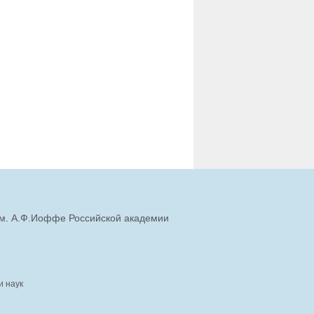
им. А.Ф.Иоффе Российской академии
и наук