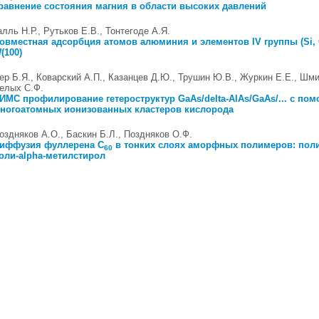
равнение состояния магния в области высоких давлений
алль Н.Р., Рутьков Е.В., Тонтегоде А.Я.
овместная адсорбция атомов алюминия и элементов IV группы (Si, 
(100)
ер Б.Я., Коварский А.П., Казанцев Д.Ю., Трушин Ю.В., Журкин Е.Е., Шми
елых С.Ф.
ИМС профилирование гетероструктур GaAs/delta-AlAs/GaAs/... с по
ногоатомных ионизованных кластеров кислорода
оздняков А.О., Баскин Б.Л., Поздняков О.Ф.
иффузия фуллерена C
в тонких слоях аморфных полимеров: пол
60
оли-alpha-метилстирол