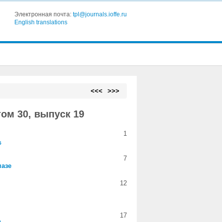
Электронная почта:
tpl@journals.ioffe.ru
English translations
<<<
>>>
ом 30, выпуск 19
1
5
7
мазе
12
17