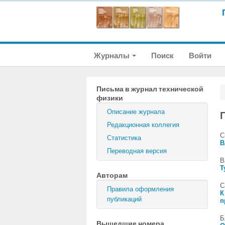
Журналы
Поиск
Войти
Письма в журнал технической
физики
Описание журнала
Редакционная коллегия
С
Статистика
В
Переводная версия
В
Т
Авторам
С
Правила оформления
К
публикаций
п
Б
Вышедшие номера