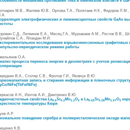
собенности механизма протекания тока в омическом контакте к Ga
отнарюк М.В., Жиляев Ю.В., Орлова Т.А., Полетаев Н.К., Федоров Л.М.
.А.
орреляция электрофизических и люминесцентных свойств GaAs вы
истоты
оровин С.Д., Литвинов Е.А., Месяц Г.А., Мурзакаев А.М., Ростов В.В., Шп
унайлов С.А., Яландин М.И.
кспериментальное исследование взрывоэмиссионных графитовых 
мпульсно-периодическом режиме работы
мельянов О.А.
нализ процесса переноса энергии в диэлектрике с учетом релаксац
оляризации
ередкин В.А., Столяр С.В., Фролов Г.И., Яковчук В.Ю.
ермомагнитная запись и стирание информации в пленочных структ
yCo/NiFe(TbFe/NiFe)
еркасов А.Н., Изотов А.И., Дмитренко В.Ю.
адиочастотные свойства La
Sr
Mn
O
и La
Sr
Mn
O
кер
0.6
0.2
1.2
3
0.65
0.28
1.07
3
крестности температуры Кюри
уев А.Р.
номальное поведение серебра в поликристаллическом оксиде магн
ищенко К.В.