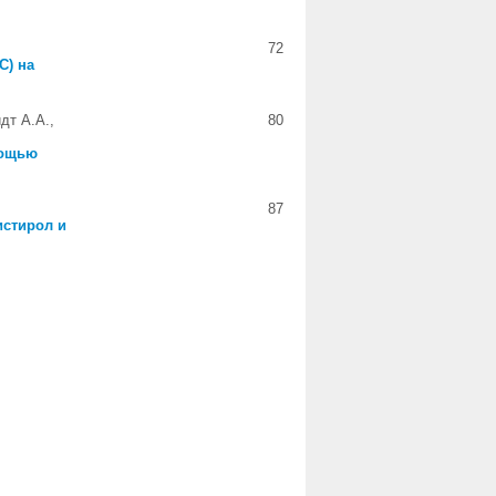
72
C) на
дт А.А.,
80
мощью
87
истирол и