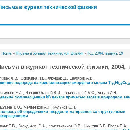
Письма в журнал технической физики
Home
»
Письма в журнал технической физики
»
Год 2004, выпуск 19
Письма в журнал технической физики, 2004, т
пивак Л.В., Скрябина Н.Е., Фрушар Д., Шеляков А.В.
лияние водорода на кристаллизацию аморфного сплава Ti
Ni
Cu
50
25
2
асильев Е.А., Иванов-Омский В.И., Помазанский Б.С., Богуш И.Н.
ушение люминесценции N3 центра примесью азота в природном ал
аблина Т.Ю., Мельников А.Г., Кульков С.Н.
 вопросу об определении твердости материалов со структурными
ревращениями
ланк Т.В., Гольдберг Ю.А., Константинов О.В., Никитин В.Г., Поссе Е.А.