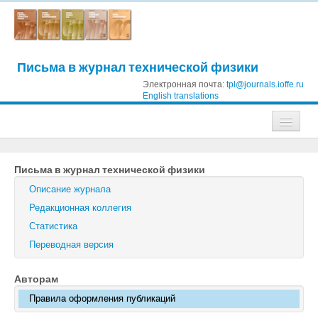
Письма в журнал технической физики
Электронная почта:
tpl@journals.ioffe.ru
English translations
Журналы
Письма в журнал технической физики
Журнал технической физики
Описание журнала
Письма в Журнал технической физики
Редакционная коллегия
Статистика
Физика твердого тела
Переводная версия
Физика и техника полупроводников
Авторам
Оптика и спектроскопия
Правила оформления публикаций
Поиск