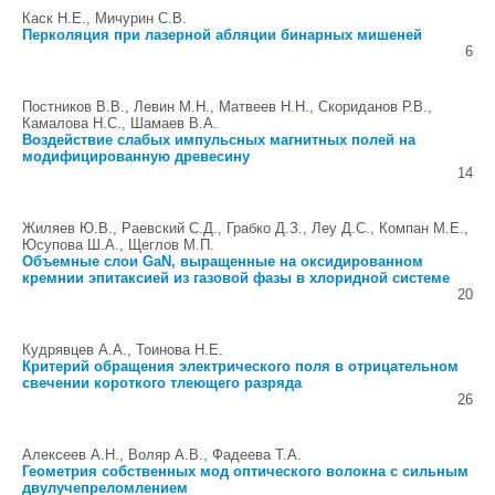
Каск Н.Е., Мичурин С.В.
Перколяция при лазерной абляции бинарных мишеней
6
Постников В.В., Левин М.Н., Матвеeв Н.Н., Скориданов Р.В.,
Камалова Н.С., Шамаев В.А.
Воздействие слабых импульсных магнитных полей на
модифицированную древесину
14
Жиляев Ю.В., Раевский С.Д., Грабко Д.З., Леу Д.С., Компан М.Е.,
Юсупова Ш.А., Щеглов М.П.
Объемные слои GaN, выращенные на оксидированном
кремнии эпитаксией из газовой фазы в хлоридной системе
20
Кудрявцев А.А., Тоинова Н.Е.
Критерий обращения электрического поля в отрицательном
свечении короткого тлеющего разряда
26
Алексеев А.Н., Воляр А.В., Фадеева Т.А.
Геометрия собственных мод оптического волокна с сильным
двулучепреломлением