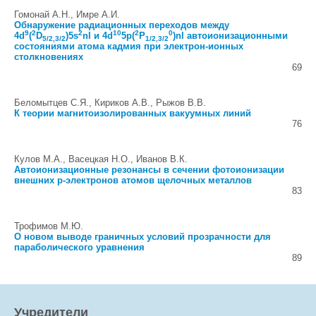
Гомонай А.Н., Имре А.И.
Обнаружение радиационных переходов между
9
2
2
10
2
0
4d
(
D
)5s
nl и 4d
5p(
P
)nl автоионизационными
5/2,3/2
1/2,3/2
состояниями атома кадмия при электрон-ионных
столкновениях
69
Беломытцев С.Я., Кириков А.В., Рыжов В.В.
К теории магнитоизолированных вакуумных линий
76
Кулов М.А., Васецкая Н.О., Иванов В.К.
Автоионизационные резонансы в сечении фотоионизации
внешних p-электронов атомов щелочных металлов
83
Трофимов М.Ю.
О новом выводе граничных условий прозрачности для
параболического уравнения
89
Учредители