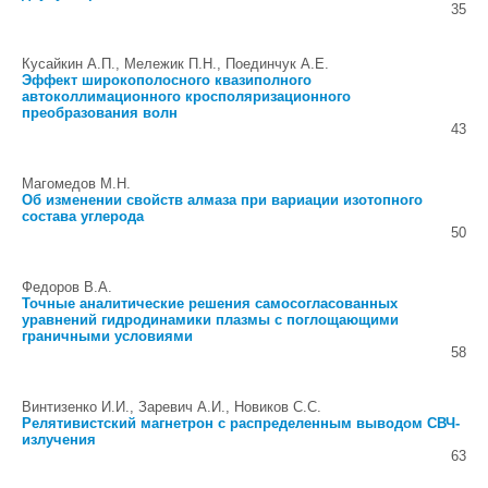
35
Кусайкин А.П., Мележик П.Н., Поединчук А.Е.
Эффект широкополосного квазиполного
автоколлимационного кросполяризационного
преобразования волн
43
Магомедов М.Н.
Об изменении свойств алмаза при вариации изотопного
состава углерода
50
Федоров В.А.
Точные аналитические решения самосогласованных
уравнений гидродинамики плазмы с поглощающими
граничными условиями
58
Винтизенко И.И., Заревич А.И., Новиков С.С.
Релятивистский магнетрон с распределенным выводом СВЧ-
излучения
63