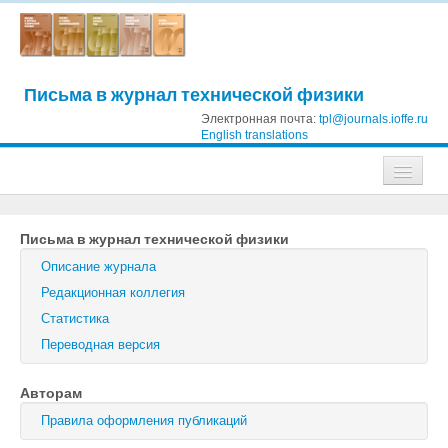
Письма в журнал технической физики
Электронная почта:
tpl@journals.ioffe.ru
English translations
Журналы
Письма в журнал технической физики
Журнал технической физики
Описание журнала
Письма в Журнал технической физики
Редакционная коллегия
Статистика
Физика твердого тела
Переводная версия
Физика и техника полупроводников
Авторам
Оптика и спектроскопия
Правила оформления публикаций
Поиск