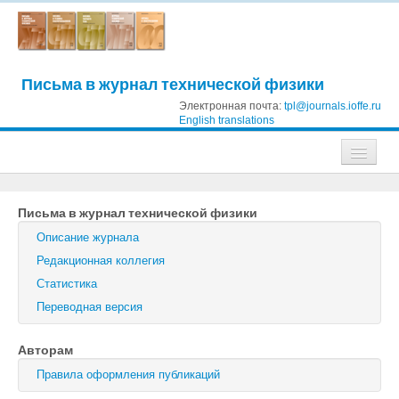
Письма в журнал технической физики
Электронная почта:
tpl@journals.ioffe.ru
English translations
Журналы
Письма в журнал технической физики
Журнал технической физики
Описание журнала
Письма в Журнал технической физики
Редакционная коллегия
Статистика
Физика твердого тела
Переводная версия
Физика и техника полупроводников
Авторам
Оптика и спектроскопия
Правила оформления публикаций
Поиск