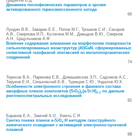
Цыдыпов Б.Д.
Динамика теплофизических параметров и эрозии
активированного термоэмиссионного катода
66
Лундин В.В., Заварин Е.Е., Попов М.Г., Трошков С.И., Сахаров
А.В., Смирнова И.П., Кулагина М.М., Давыдов В.Ю., Смирнов
А.Н., Цацульников А.Ф.
Влияние содержания алюминия на морфологию поверхности
сильнолегированных мезаструктур (Al)GaN, сформированных
селективной газофазной эпитаксией из металлоорганических
соединений
74
Терехов В.А., Паринова Е.В., Домашевская Э.П., Садчиков А.С.,
Теруков Е.И., Сеньковский Б.В., Турищев С.Ю., Ундалов Ю.К.
Особенности электронного строения и фазового состава
аморфных пленок композитов (SiO
)
(a-Si:H)
по данным
2
x
x-1
рентгеноспектральных исследований
82
Баранов Е.А., Замчий А.О., Хмель С.Я.
Синтез тонких пленок a-SiO
:H методом газоструйного
x
химического осаждения с активацией электронно-пучковой
плазмой
89