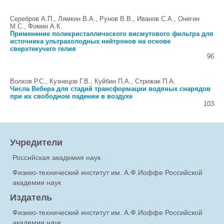
Серебров А.П., Лямкин В.А., Рунов В.В., Иванов С.А., Онегин
М.С., Фомин А.К.
Применение поликристаллического висмутового фильтра для
источника ультрахолодных нейтронов на основе
сверхтекучего гелия
96
Волков Р.С., Кузнецов Г.В., Куйбин П.А., Стрижак П.А.
Числа Вебера для стадий трансформации водяных снарядов
при их свободном падении в воздухе
103
Учредители
Российская академия наук
Физико-технический институт им. А.Ф.Иоффе Российской
академии наук
Издатель
Физико-технический институт им. А.Ф.Иоффе Российской
академии наук