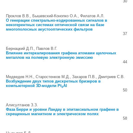
30
Проклов В.В., Бышевский-Конопко О.А., Филатов А.Л.
О генерации спектрально-кодированных сигналов в
некогерентных системах оптической связи на базе
многополосных акустооптических фильтров
37
Бернацкий Д.П., Павлов В.Г.
Влияние интеркалирования графена атомами щелочных
металлов на полевую электронную эмиссию
44
Медведев Н.Н., Старостенков М.Д., Захаров П.В., Дмитриев С.В.
Возбуждение двух типов дискретных бризеров в
компьютерной 3D-модели Pt
Al
3
50
Алисултанов З.З.
Фаза Берри и уровни Ландау в эпитаксиальном графене в
скрещенных магнитном и электрическом полях
58