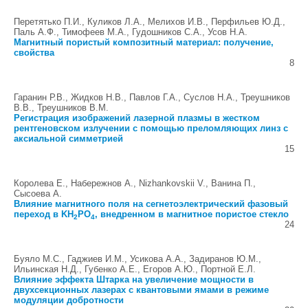
Перетятько П.И., Куликов Л.А., Мелихов И.В., Перфильев Ю.Д.,
Паль А.Ф., Тимофеев М.А., Гудошников С.А., Усов Н.А.
Магнитный пористый композитный материал: получение,
свойства
8
Гаранин Р.В., Жидков Н.В., Павлов Г.А., Суслов Н.А., Треушников
В.В., Треушников В.М.
Регистрация изображений лазерной плазмы в жестком
рентгеновском излучении с помощью преломляющих линз с
аксиальной симметрией
15
Королева Е., Набережнов А., Nizhankovskii V., Ванина П.,
Сысоева А.
Влияние магнитного поля на сегнетоэлектрический фазовый
переход в KH
PO
, внедренном в магнитное пористое стекло
2
4
24
Буяло М.С., Гаджиев И.М., Усикова А.А., Задиранов Ю.М.,
Ильинская Н.Д., Губенко А.Е., Егоров А.Ю., Портной Е.Л.
Влияние эффекта Штарка на увеличение мощности в
двухсекционных лазерах с квантовыми ямами в режиме
модуляции добротности