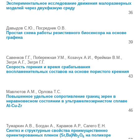
Экспериментальное исследование движения малоразмерных
моделей через двухфазную среду
36
Давыдов С.Ю., Посредник О.В.
Простая схема работы резистивного биосенсора на основе
графена
39
Савенков Г.Г., Побережная У.М., Козачук А.И., Фрейман В.М.,
Зегря А.Г., Зегря Г.Г.
Скорость горения и время срабатывания
воспламенительных составов на основе пористого кремния
43
Мавлютов А.М., Орлова Т.С.
Повышенное удельное сопротивление границ зерен в
неравновесном состоянии в ультрамелкозернистом сплаве
Al-Cu-Zr
46
Тумаркин А.В., Богдан А., Карамов А.Р., Сапего Е.Н.
Синтез и структурные свойства преимущественно
ориентированных пленок (Sr,Ba)Nb
O
на поликоре
2
6