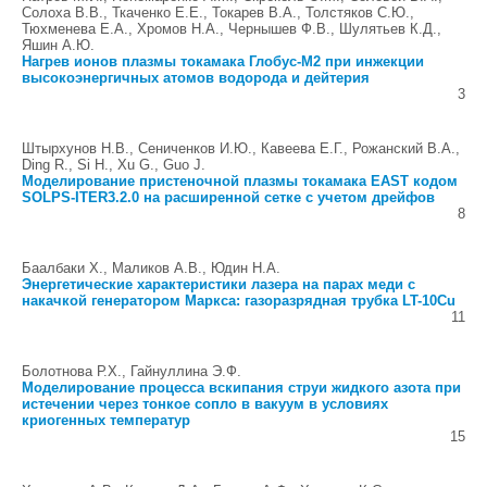
Солоха В.В., Ткаченко Е.Е., Токарев В.А., Толстяков С.Ю.,
Тюхменева Е.А., Хромов Н.А., Чернышев Ф.В., Шулятьев К.Д.,
Яшин А.Ю.
Нагрев ионов плазмы токамака Глобус-М2 при инжекции
высокоэнергичных атомов водорода и дейтерия
3
Штырхунов Н.В., Сениченков И.Ю., Кавеева Е.Г., Рожанский В.А.,
Ding R., Si H., Xu G., Guo J.
Моделирование пристеночной плазмы токамака EAST кодом
SOLPS-ITER3.2.0 на расширенной сетке с учетом дрейфов
8
Баалбаки Х., Маликов А.В., Юдин Н.А.
Энергетические характеристики лазера на парах меди с
накачкой генератором Маркса: газоразрядная трубка LT-10Cu
11
Болотнова Р.Х., Гайнуллина Э.Ф.
Моделирование процесса вскипания струи жидкого азота при
истечении через тонкое сопло в вакуум в условиях
криогенных температур
15