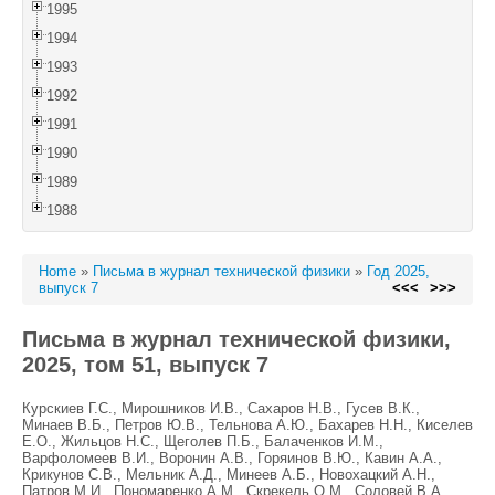
1995
1994
1993
1992
1991
1990
1989
1988
Home
»
Письма в журнал технической физики
»
Год 2025,
выпуск 7
<<<
>>>
Письма в журнал технической физики,
2025, том 51, выпуск 7
Курскиев Г.С., Мирошников И.В., Сахаров Н.В., Гусев В.К.,
Минаев В.Б., Петров Ю.В., Тельнова А.Ю., Бахарев Н.Н., Киселев
Е.О., Жильцов Н.С., Щеголев П.Б., Балаченков И.М.,
Варфоломеев В.И., Воронин А.В., Горяинов В.Ю., Кавин А.А.,
Крикунов С.В., Мельник А.Д., Минеев А.Б., Новохацкий А.Н.,
Патров М.И., Пономаренко А.М., Скрекель О.М., Соловей В.А.,