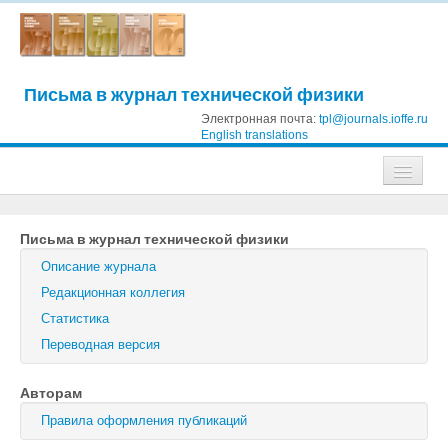
Письма в журнал технической физики
Электронная почта:
tpl@journals.ioffe.ru
English translations
Журналы
Письма в журнал технической физики
Журнал технической физики
Описание журнала
Письма в Журнал технической физики
Редакционная коллегия
Статистика
Физика твердого тела
Переводная версия
Физика и техника полупроводников
Авторам
Оптика и спектроскопия
Правила оформления публикаций
Поиск