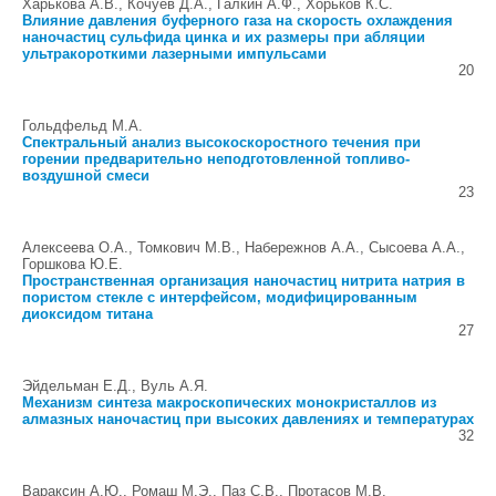
Харькова А.В., Кочуев Д.А., Галкин А.Ф., Хорьков К.С.
Влияние давления буферного газа на скорость охлаждения
наночастиц сульфида цинка и их размеры при абляции
ультракороткими лазерными импульсами
20
Гольдфельд М.А.
Спектральный анализ высокоскоростного течения при
горении предварительно неподготовленной топливо-
воздушной смеси
23
Алексеева О.А., Томкович М.В., Набережнов А.А., Сысоева А.А.,
Горшкова Ю.Е.
Пространственная организация наночастиц нитрита натрия в
пористом стекле с интерфейсом, модифицированным
диоксидом титана
27
Эйдельман Е.Д., Вуль А.Я.
Механизм синтеза макроскопических монокристаллов из
алмазных наночастиц при высоких давлениях и температурах
32
Вараксин А.Ю., Ромаш М.Э., Паз С.В., Протасов М.В.