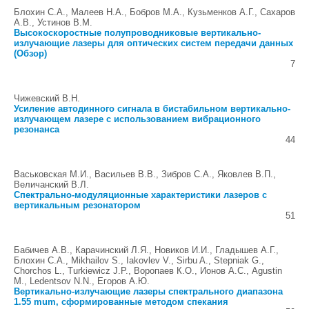
Блохин С.А., Малеев Н.А., Бобров М.А., Кузьменков А.Г., Сахаров
А.В., Устинов В.М.
Высокоскоростные полупроводниковые вертикально-
излучающие лазеры для оптических систем передачи данных
(Обзор)
7
Чижевский В.Н.
Усиление автодинного сигнала в бистабильном вертикально-
излучающем лазере с использованием вибрационного
резонанса
44
Васьковская М.И., Васильев В.В., Зибров С.А., Яковлев В.П.,
Величанский В.Л.
Спектрально-модуляционные характеристики лазеров с
вертикальным резонатором
51
Бабичев А.В., Карачинский Л.Я., Новиков И.И., Гладышев А.Г.,
Блохин С.А., Mikhailov S., Iakovlev V., Sirbu A., Stepniak G.,
Chorchos L., Turkiewicz J.P., Воропаев К.O., Ионов А.С., Agustin
M., Ledentsov N.N., Егоров А.Ю.
Вертикально-излучающие лазеры спектрального диапазона
1.55 mum, сформированные методом спекания