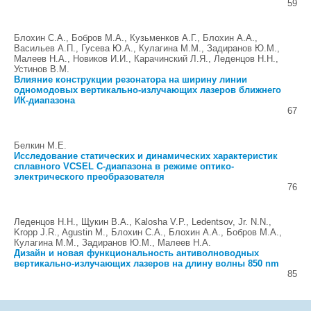
59
Блохин С.А., Бобров М.А., Кузьменков А.Г., Блохин А.А.,
Васильев А.П., Гусева Ю.А., Кулагина М.М., Задиранов Ю.М.,
Малеев Н.А., Новиков И.И., Карачинский Л.Я., Леденцов Н.Н.,
Устинов В.М.
Влияние конструкции резонатора на ширину линии
одномодовых вертикально-излучающих лазеров ближнего
ИК-диапазона
67
Белкин М.Е.
Исследование статических и динамических характеристик
сплавного VCSEL C-диапазона в режиме оптико-
электрического преобразователя
76
Леденцов Н.Н., Щукин В.А., Kalosha V.P., Ledentsov, Jr. N.N.,
Kropp J.R., Agustin M., Блохин С.А., Блохин А.А., Бобров М.А.,
Кулагина М.М., Задиранов Ю.М., Малеев Н.А.
Дизайн и новая функциональность антиволноводных
вертикально-излучающих лазеров на длину волны 850 nm
85