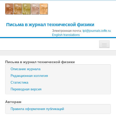
Письма в журнал технической физики
Электронная почта:
tpl@journals.ioffe.ru
English translations
Журналы
Письма в журнал технической физики
Журнал технической физики
Описание журнала
Письма в Журнал технической физики
Редакционная коллегия
Статистика
Физика твердого тела
Переводная версия
Физика и техника полупроводников
Авторам
Оптика и спектроскопия
Правила оформления публикаций
Поиск