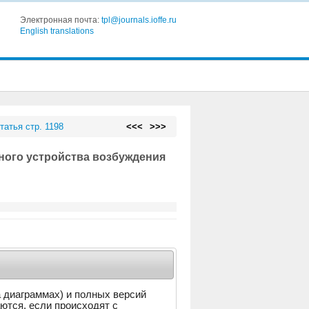
Электронная почта:
tpl@journals.ioffe.ru
English translations
татья стр. 1198
<<<
>>>
ного устройства возбуждения
а диаграммах) и полных версий
аются, если происходят с