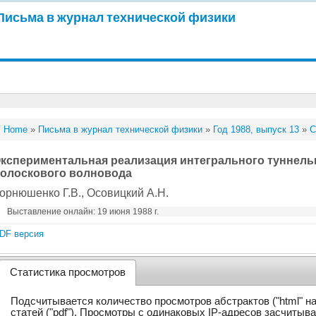
Письма в журнал технической физики
Home
»
Письма в журнал технической физики
»
Год 1988, выпуск 13
»
С
кспериментальная реализация интегрального туннель
олоскового волновода
орнюшенко Г.В.
, Осовицкий А.Н.
Выставление онлайн: 19 июня 1988 г.
DF версия
Статистика просмотров
Подсчитывается количество просмотров абстрактов ("html" н
статей ("pdf"). Просмотры с одинаковых IP-адресов засчитыв