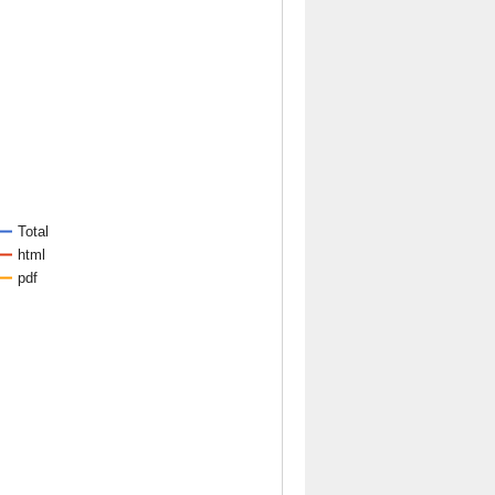
Total
html
pdf