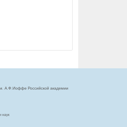
им. А.Ф.Иоффе Российской академии
и наук