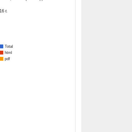
6 г.
Total
html
pdf