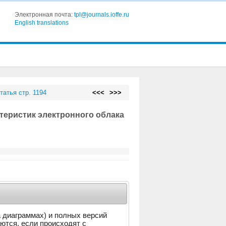
Электронная почта:
tpl@journals.ioffe.ru
English translations
татья стр. 1194
<<<
>>>
еристик электронного облака
а диаграммах) и полных версий
аются, если происходят с