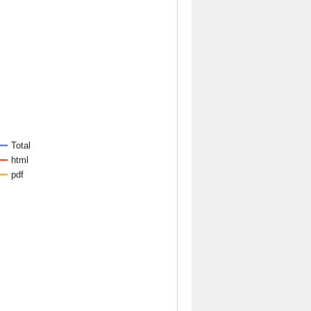
Total
html
pdf