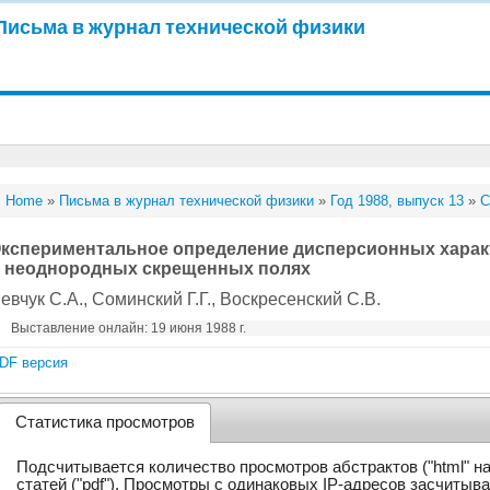
Письма в журнал технической физики
Home
»
Письма в журнал технической физики
»
Год 1988, выпуск 13
»
С
кспериментальное определение дисперсионных характ
 неоднородных скрещенных полях
евчук С.А.
, Соминский Г.Г.
, Воскресенский С.В.
Выставление онлайн: 19 июня 1988 г.
DF версия
Статистика просмотров
Подсчитывается количество просмотров абстрактов ("html" н
статей ("pdf"). Просмотры с одинаковых IP-адресов засчитыв