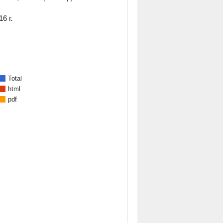
6 г.
Total
html
pdf