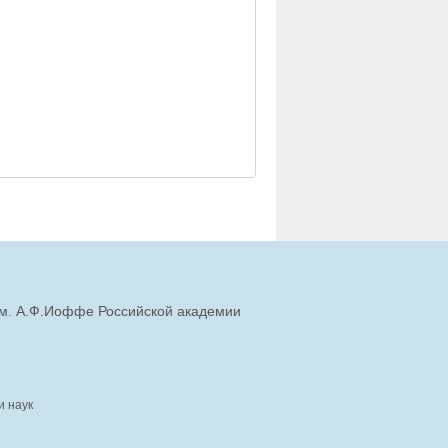
им. А.Ф.Иоффе Российской академии
и наук