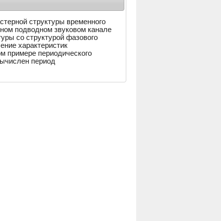
стерной структуры временного
дном подводном звуковом канале
туры со структурой фазового
ение характеристик
ом примере периодического
вычислен период