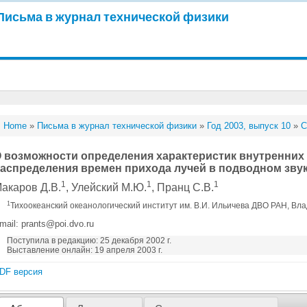
Письма в журнал технической физики
Home
»
Письма в журнал технической физики
»
Год 2003, выпуск 10
»
С
 возможности определения характеристик внутренних
аспределения времен прихода лучей в подводном звук
1
1
1
акаров Д.В.
, Улейский М.Ю.
, Пранц С.В.
1
Тихоокеанский океанологический институт им. В.И. Ильичева ДВО РАН, Вл
mail: prants@poi.dvo.ru
Поступила в редакцию: 25 декабря 2002 г.
Выставление онлайн: 19 апреля 2003 г.
DF версия