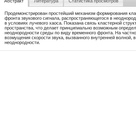
Абстракт
Литература
Статистика просмотров
Продемонстрирован простейший механизм формирования кла
фронта звукового сигнала, распространяющегося в неодноро
в условиях лучевого хаоса. Показана связь кластерной струк
пространства, что делает принципиально возможным определ
неоднородности среды по виду временного фронта. На частн
возмущения скорости звука, вызванного внутренней волной, 
неоднородности.