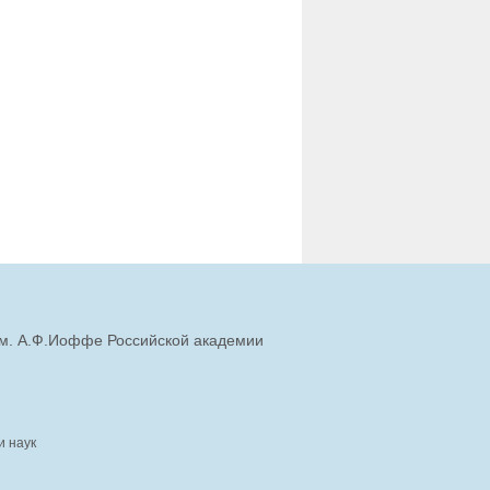
им. А.Ф.Иоффе Российской академии
и наук