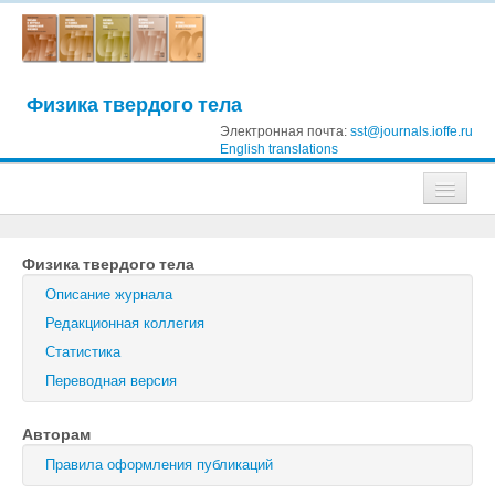
Физика твердого тела
Электронная почта:
sst@journals.ioffe.ru
English translations
Журналы
Физика твердого тела
Журнал технической физики
Описание журнала
Письма в Журнал технической физики
Редакционная коллегия
Статистика
Физика твердого тела
Переводная версия
Физика и техника полупроводников
Авторам
Оптика и спектроскопия
Правила оформления публикаций
Поиск