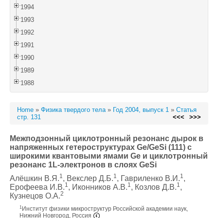
1994
1993
1992
1991
1990
1989
1988
Home
»
Физика твердого тела
»
Год 2004, выпуск 1
»
Статья
стр. 131
<<<
>>>
Межподзонный циклотронный резонанс дырок в
напряженных гетероструктурах Ge/GeSi (111) с
широкими квантовыми ямами Ge и циклотронный
резонанс 1L-электронов в слоях GeSi
1
1
1
Алёшкин В.Я.
, Векслер Д.Б.
, Гавриленко В.И.
,
1
1
1
Ерофеева И.В.
, Иконников А.В.
, Козлов Д.В.
,
2
Кузнецов О.А.
1
Институт физики микроструктур Российской академии наук,
Нижний Новгород, Россия