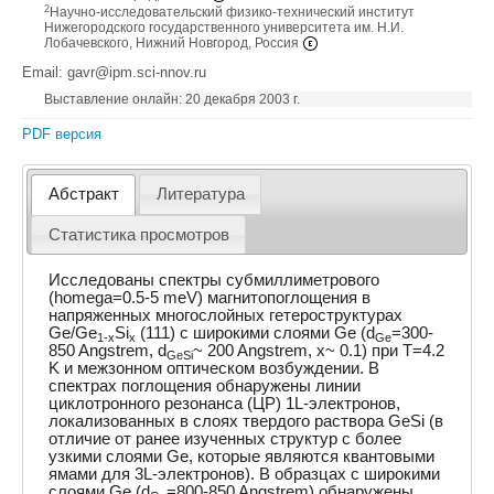
2
Научно-исследовательский физико-технический институт
Нижегородского государственного университета им. Н.И.
Лобачевского, Нижний Новгород, Россия
Email: gavr@ipm.sci-nnov.ru
Выставление онлайн: 20 декабря 2003 г.
PDF версия
Абстракт
Литература
Статистика просмотров
Исследованы спектры субмиллиметрового
(homega=0.5-5 meV) магнитопоглощения в
напряженных многослойных гетероструктурах
Ge/Ge
Si
(111) с широкими слоями Ge (d
=300-
1-x
x
Ge
850 Angstrem, d
~ 200 Angstrem, x~ 0.1) при T=4.2
GeSi
K и межзонном оптическом возбуждении. В
спектрах поглощения обнаружены линии
циклотронного резонанса (ЦР) 1L-электронов,
локализованных в слоях твердого раствора GeSi (в
отличие от ранее изученных структур с более
узкими слоями Ge, которые являются квантовыми
ямами для 3L-электронов). В образцах с широкими
слоями Ge (d
=800-850 Angstrem) обнаружены