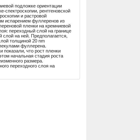
ниевой подложке ориентации
е-спектроскопии, рентгеновской
роскопии и растровой
им испарением фуллеренов из
лереновой пленки на кремниевой
оя: переходный слой на границе
 слой на ней. Предполагается,
слой толщиной 20 nm
олекулами фуллерена.
 показали, что рост пленки
этом начальная стадия роста
еизменного размера.
ого переходного слоя на