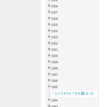
2009
2008
2007
2006
2005
2004
2003
2002
2001
2000
1999
1998
1997
1996
1995
1
2
3
4
5
6
7
8
9
10
11
12
1994
1993