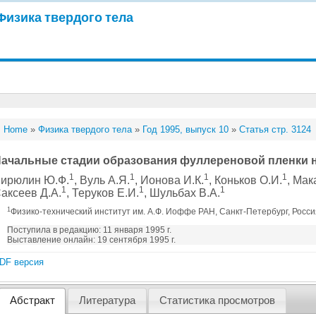
Физика твердого тела
Home
»
Физика твердого тела
»
Год 1995, выпуск 10
»
Статья стр. 3124
ачальные стадии образования фуллереновой пленки 
1
1
1
1
ирюлин Ю.Ф.
, Вуль А.Я.
, Ионова И.К.
, Коньков О.И.
, Мак
1
1
1
аксеев Д.А.
, Теруков Е.И.
, Шульбах В.А.
1
Физико-технический институт им. А.Ф. Иоффе РАН, Санкт-Петербург, Росс
Поступила в редакцию: 11 января 1995 г.
Выставление онлайн: 19 сентября 1995 г.
DF версия
Абстракт
Литература
Статистика просмотров