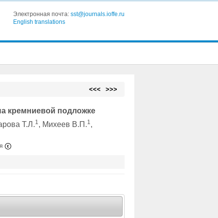
Электронная почта:
sst@journals.ioffe.ru
English translations
<<<
>>>
на кремниевой подложке
1
1
арова Т.Л.
, Михеев В.П.
,
ия