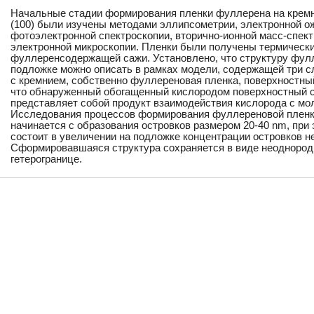
Начальные стадии формирования пленки фуллерена на крем
(100) были изучены методами эллипсометрии, электронной ож
фотоэлектронной спектроскопии, вторично-ионной масс-спект
электронной микроскопии. Пленки были получены термическ
фуллеренсодержащей сажи. Установлено, что структуру фул
подложке можно описать в рамках модели, содержащей три сл
с кремнием, собственно фуллереновая пленка, поверхностный
что обнаруженный обогащенный кислородом поверхностный 
представляет собой продукт взаимодействия кислорода с м
Исследования процессов формирования фуллереновой пленки
начинается с образования островков размером 20-40 nm, при 
состоит в увеличении на подложке концентрации островков н
Сформировавшаяся структура сохраняется в виде неоднородн
гетерогранице.