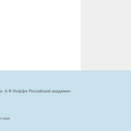
им. А.Ф.Иоффе Российской академии
и наук