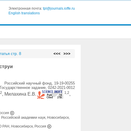
Электронная почта:
tpl@journals.ioffe.ru
English translations
татья стр. 8
<<<
>>>
струи
Российский научный фонд, 19-19-00255
Государственное задание, 0242-2021-0012
,2
1,2
, Милахина Е.В.
,
Россия
 Российской академии наук, Новосибирск,
О РАН, Новосибирск, Россия