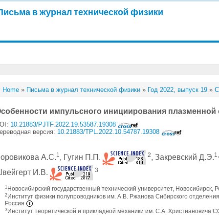
Письма в журнал технической физики
Home
»
Письма в журнал технической физики
»
Год 2022, выпуск 19
»
С
собенности импульсного инициирования плазменной 
OI:
10.21883/PJTF.2022.19.53587.19308
ереводная версия:
10.21883/TPL.2022.10.54787.19308
1
2
1
оровикова А.С.
, Гугин П.П.
, Закревский Д.Э.
3
вейгерт И.В.
1
Новосибирский государственный технический университет, Новосибирск, 
2
Институт физики полупроводников им. А.В. Ржанова Сибирского отделения
Россия
3
Институт теоретической и прикладной механики им. С.А. Христиановича С