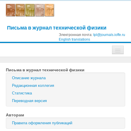
Письма в журнал технической физики
Электронная почта:
tpl@journals.ioffe.ru
English translations
Журналы
Письма в журнал технической физики
Журнал технической физики
Описание журнала
Письма в Журнал технической физики
Редакционная коллегия
Статистика
Физика твердого тела
Переводная версия
Физика и техника полупроводников
Авторам
Оптика и спектроскопия
Правила оформления публикаций
Поиск