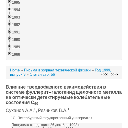
1995
1994
1993
1992
1991
1990
1989
1988
Home
»
Письма в журнал технической физики
»
Год 1999,
выпуск 9
»
Статья стр. 56
<<<
>>>
Влияние твердофазного взаимодействия в
системе фуллерит--галогенид щелочного металла
на оптически детектируемые колебательные
состояния C
60
1
1
Суханов А.А.
, Резников В.А.
1
С.-Петербургский государственный университет
Поступила в редакцию: 26 декабря 1998 г.