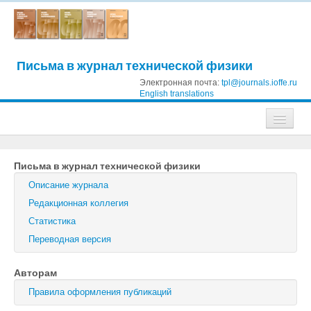
Письма в журнал технической физики
Электронная почта:
tpl@journals.ioffe.ru
English translations
Журналы
Письма в журнал технической физики
Журнал технической физики
Описание журнала
Письма в Журнал технической физики
Редакционная коллегия
Статистика
Физика твердого тела
Переводная версия
Физика и техника полупроводников
Авторам
Оптика и спектроскопия
Правила оформления публикаций
Поиск