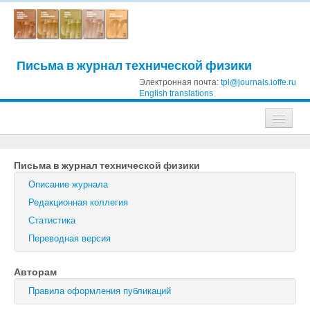
Письма в журнал технической физики
Электронная почта:
tpl@journals.ioffe.ru
English translations
Журналы
Письма в журнал технической физики
Журнал технической физики
Описание журнала
Письма в Журнал технической физики
Редакционная коллегия
Статистика
Физика твердого тела
Переводная версия
Физика и техника полупроводников
Авторам
Оптика и спектроскопия
Правила оформления публикаций
Поиск