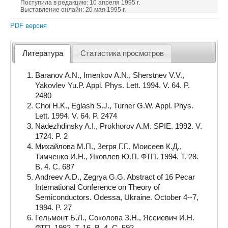
Поступила в редакцию: 10 апреля 1995 г.
Выставление онлайн: 20 мая 1995 г.
PDF версия
Литература
Статистика просмотров
Baranov A.N., Imenkov A.N., Sherstnev V.V.,
Yakovlev Yu.P. Appl. Phys. Lett. 1994. V. 64. P.
2480
Choi H.K., Eglash S.J., Turner G.W. Appl. Phys.
Lett. 1994. V. 64. P. 2474
Nadezhdinsky A.I., Prokhorov A.M. SPIE. 1992. V.
1724. P. 2
Михайлова М.П., Зегря Г.Г., Моисеев К.Д.,
Тимченко И.Н., Яковлев Ю.П. ФТП. 1994. Т. 28.
В. 4. С. 687
Andreev A.D., Zegrya G.G. Abstract of 16 Pecar
International Conference on Theory of
Semiconductors. Odessa, Ukraine. October 4--7,
1994. P. 27
Гельмонт Б.Л., Соколова З.Н., Яссиевич И.Н.