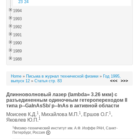
23
24
1994
1993
1992
1991
1990
1989
1988
Home
»
Письма в журнал технической физики
»
Год 1995,
выпуск 12
»
Статья стр. 83
<<<
>>>
Длинноволновый лазер (lambda= 3.26 мкм) с
разъединенным одиночным гетеропереходом II
типа p--GaInAsSb/ p--InAs в активной области
1
1
1
Моисеев К.Д.
, Михайлова М.П.
, Ершов О.Г.
,
1
Яковлев Ю.П.
1
Физико-технический институт им. А.Ф. Иоффе РАН, Санкт-
Петербург, Россия