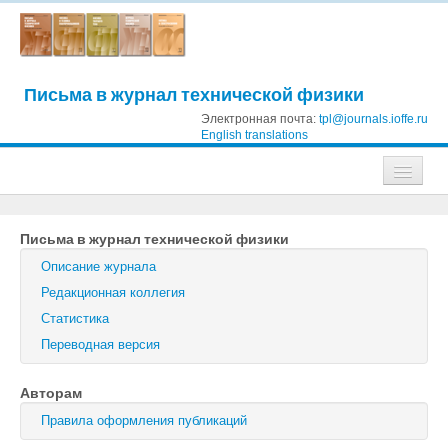
Письма в журнал технической физики
Электронная почта:
tpl@journals.ioffe.ru
English translations
Журналы
Письма в журнал технической физики
Журнал технической физики
Описание журнала
Письма в Журнал технической физики
Редакционная коллегия
Статистика
Физика твердого тела
Переводная версия
Физика и техника полупроводников
Авторам
Оптика и спектроскопия
Правила оформления публикаций
Поиск