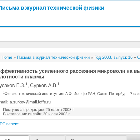
Письма в журнал технической физики
Home
»
Письма в журнал технической физики
»
Год 2003, выпуск 16
»
С
ффективность усиленного рассеяния микроволн на в
лотности плазмы
1
1
усаков Е.З.
, Сурков А.В.
1
Физико-технический институт им. А.Ф. Иоффе РАН, Санкт-Петербург, Росс
mail: a.surkov@mail.ioffe.ru
Поступила в редакцию: 25 марта 2003 г.
Выставление онлайн: 20 июля 2003 г.
DF версия