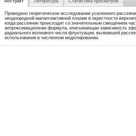
Абстракт
Литература
Статистика просмотров
Проведено теоретическое исследование усиленного рассеян
неоднородной магнитоактивной плазме в окрестности верхнего
когда рассеяние происходит со значительным смещением час
аппроксимационная формула, описывающая зависимость эфф
радиального волнового числа флуктуации, вызвавшей рассея
использования в численном моделировании.