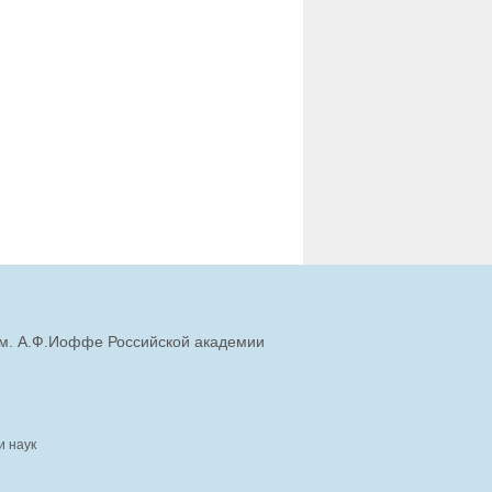
им. А.Ф.Иоффе Российской академии
и наук