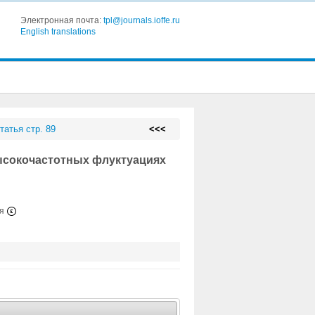
Электронная почта:
tpl@journals.ioffe.ru
English translations
татья стр. 89
<<<
ысокочастотных флуктуациях
ия