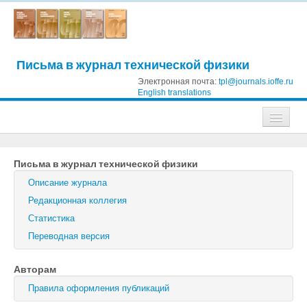
Письма в журнал технической физики
Электронная почта:
tpl@journals.ioffe.ru
English translations
Журналы
Письма в журнал технической физики
Журнал технической физики
Описание журнала
Письма в Журнал технической физики
Редакционная коллегия
Статистика
Физика твердого тела
Переводная версия
Физика и техника полупроводников
Авторам
Оптика и спектроскопия
Правила оформления публикаций
Поиск