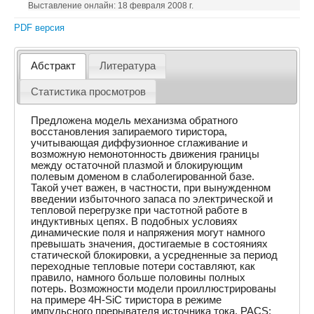
Выставление онлайн: 18 февраля 2008 г.
PDF версия
Абстракт
Литература
Статистика просмотров
Предложена модель механизма обратного
восстановления запираемого тиристора,
учитывающая диффузионное сглаживание и
возможную немонотонность движения границы
между остаточной плазмой и блокирующим
полевым доменом в слаболегированной базе.
Такой учет важен, в частности, при вынужденном
введении избыточного запаса по электрической и
тепловой перегрузке при частотной работе в
индуктивных цепях. В подобных условиях
динамические поля и напряжения могут намного
превышать значения, достигаемые в состояниях
статической блокировки, а усредненные за период
переходные тепловые потери составляют, как
правило, намного больше половины полных
потерь. Возможности модели проиллюстрированы
на примере 4H-SiC тиристора в режиме
импульсного прерывателя источника тока. PACS: