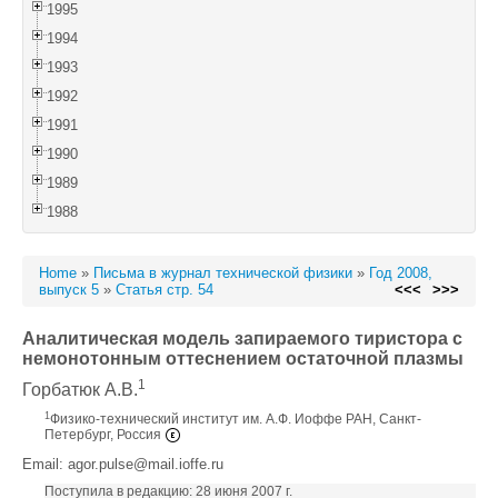
1995
1994
1993
1992
1991
1990
1989
1988
Home
»
Письма в журнал технической физики
»
Год 2008,
выпуск 5
»
Статья стр. 54
<<<
>>>
Аналитическая модель запираемого тиристора с
немонотонным оттеснением остаточной плазмы
1
Горбатюк А.В.
1
Физико-технический институт им. А.Ф. Иоффе РАН, Санкт-
Петербург, Россия
Email: agor.pulse@mail.ioffe.ru
Поступила в редакцию: 28 июня 2007 г.