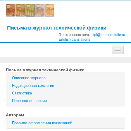
Письма в журнал технической физики
Электронная почта:
tpl@journals.ioffe.ru
English translations
Журналы
Письма в журнал технической физики
Журнал технической физики
Описание журнала
Письма в Журнал технической физики
Редакционная коллегия
Статистика
Физика твердого тела
Переводная версия
Физика и техника полупроводников
Авторам
Оптика и спектроскопия
Правила оформления публикаций
Поиск