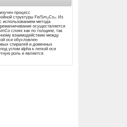
 изучен процесс
лойной структуры Fe/Sm
Co
. Из
2
7
с использованием метода
перемагничивание осуществляется
SmCo слоях как по толщине, так
енному взаимодействию между
кой оси обусловлен
вых спиралей и доменных
под углом alpha к легкой оси
етную роль и является