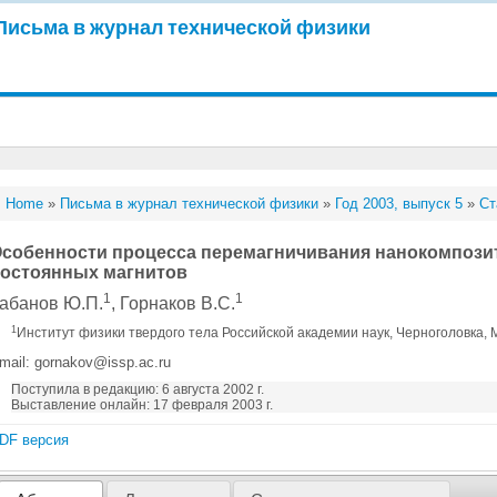
Письма в журнал технической физики
Home
»
Письма в журнал технической физики
»
Год 2003, выпуск 5
»
Ст
собенности процесса перемагничивания нанокомпоз
остоянных магнитов
1
1
абанов Ю.П.
, Горнаков В.С.
1
Институт физики твердого тела Российской академии наук, Черноголовка, 
mail: gornakov@issp.ac.ru
Поступила в редакцию: 6 августа 2002 г.
Выставление онлайн: 17 февраля 2003 г.
DF версия