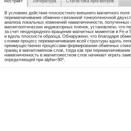
Абстракт
Литература
Статистика просмотров
В условиях действия плоскостного внешнего магнитного поля
перемагничивания обменно-связанной тонкопленочной двухс
анализа локальных изменений намагниченности, полученных 
магнитооптических индикаторных пленок, установлено, что 
за счет неоднородного вращения магнитных моментов в Fe и 
и вдоль плоскости образца. Обнаружено, что благодаря обм
слоями процесс перемагничивания всей структуры вдоль лег
преимущественно процессами формирования обменных спино
границ в магнитомягком слое, тогда как при перемагничивании 
намагниченность в магнитожестком слое начинает играть зам
o
определяющей при alpha=90
.