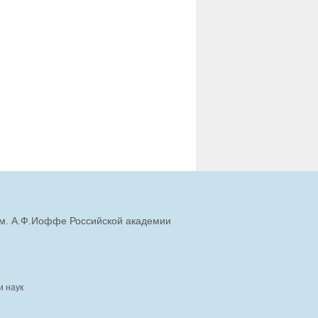
им. А.Ф.Иоффе Российской академии
и наук