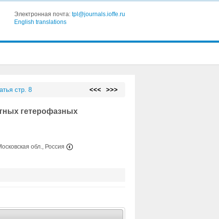
Электронная почта:
tpl@journals.ioffe.ru
English translations
атья стр. 8
<<<
>>>
итных гетерофазных
Московская обл., Россия