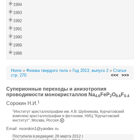
1994
1993
1992
1991
1990
1989
1988
Home
»
Физика твердого тела
»
Год 2013, выпуск 2
»
Статья
стр. 270
<<<
>>>
Суперионные переходы и анизотропия
проводимости монокристаллов Na
FeP
O
F
4.6
2
8.6
0.4
1
Сорокин Н.И.
1
Институт кристаллографии им. А.В. Шубникова, Курчатовский
комплекс кристаллографии и фотоники, НИЦ ”Курчатовский
институт“, Москва, Россия
Email: nsorokin1@yandex.ru
Поступила в редакцию: 26 марта 2012 г.