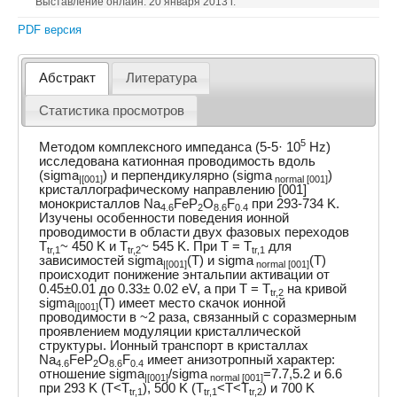
Выставление онлайн: 20 января 2013 г.
PDF версия
Абстракт
Литература
Статистика просмотров
5
Методом комплексного импеданса (5-5· 10
Hz)
исследована катионная проводимость вдоль
(sigma
) и перпендикулярно (sigma
)
|[001]
normal [001]
кристаллографическому направлению [001]
монокристаллов Na
FeP
O
F
при 293-734 K.
4.6
2
8.6
0.4
Изучены особенности поведения ионной
проводимости в области двух фазовых переходов
T
~ 450 K и T
~ 545 K. При T = T
для
tr,1
tr,2
tr,1
зависимостей sigma
(T) и sigma
(T)
|[001]
normal [001]
происходит понижение энтальпии активации от
0.45±0.01 до 0.33± 0.02 eV, а при T = T
на кривой
tr,2
sigma
(T) имеет место скачок ионной
|[001]
проводимости в ~2 раза, связанный с соразмерным
проявлением модуляции кристаллической
структуры. Ионный транспорт в кристаллах
Na
FeP
O
F
имеет анизотропный характер:
4.6
2
8.6
0.4
отношение sigma
/sigma
=7.7,5.2 и 6.6
|[001]
normal [001]
при 293 K (T<T
), 500 K (T
<T<T
) и 700 K
tr,1
tr,1
tr,2