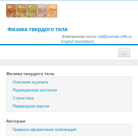
Физика твердого тела
Электронная почта:
sst@journals.ioffe.ru
English translations
Журналы
Физика твердого тела
Журнал технической физики
Описание журнала
Письма в Журнал технической физики
Редакционная коллегия
Статистика
Физика твердого тела
Переводная версия
Физика и техника полупроводников
Авторам
Оптика и спектроскопия
Правила оформления публикаций
Поиск