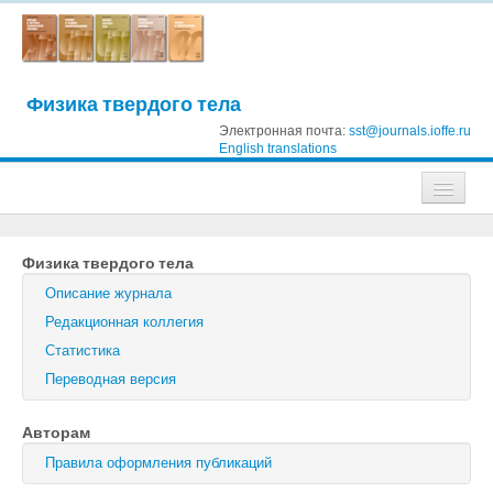
Физика твердого тела
Электронная почта:
sst@journals.ioffe.ru
English translations
Журналы
Физика твердого тела
Журнал технической физики
Описание журнала
Письма в Журнал технической физики
Редакционная коллегия
Статистика
Физика твердого тела
Переводная версия
Физика и техника полупроводников
Авторам
Оптика и спектроскопия
Правила оформления публикаций
Поиск