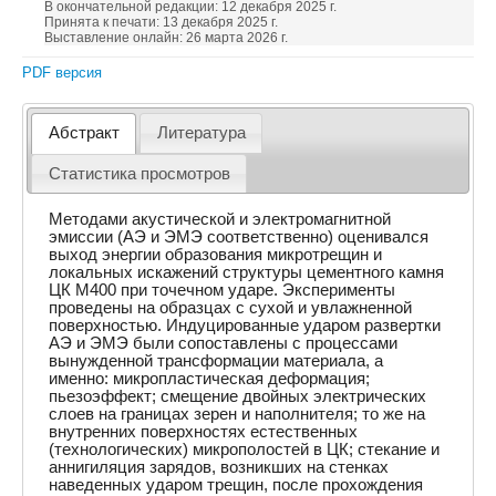
В окончательной редакции: 12 декабря 2025 г.
Принята к печати: 13 декабря 2025 г.
Выставление онлайн: 26 марта 2026 г.
PDF версия
Абстракт
Литература
Статистика просмотров
Методами акустической и электромагнитной
эмиссии (АЭ и ЭМЭ соответственно) оценивался
выход энергии образования микротрещин и
локальных искажений структуры цементного камня
ЦК М400 при точечном ударе. Эксперименты
проведены на образцах с сухой и увлажненной
поверхностью. Индуцированные ударом развертки
АЭ и ЭМЭ были сопоставлены с процессами
вынужденной трансформации материала, а
именно: микропластическая деформация;
пьезоэффект; смещение двойных электрических
слоев на границах зерен и наполнителя; то же на
внутренних поверхностях естественных
(технологических) микрополостей в ЦК; стекание и
аннигиляция зарядов, возникших на стенках
наведенных ударом трещин, после прохождения