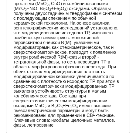
простыми (MnO
, CuO) и комбинированными
2
(MnO
+NiO, Bi
O
+Fe
O
) оксидами. Образцы
2
2
3
2
3
получены двухстадийным твердофазным синтезом
с последующим спеканием по обычной
керамической технологии. На основе анализа
рентгенографических исследований установлено,
что модифицирование исходного ТР, имеющего
ромбическую симметрию с моноклинной
перовскитной ячейкой R(M), указанными
модификаторами, как стехиометрическое, так и
сверхстехиометрическое, приводит к появлению
внутри ромбической R(M)-фазы второй -
тетрагональной фазы, то есть переводит ТР в
область морфотропного фазового перехода. При
обеих схемах модифицирования плотность
модифицированной керамики увеличивается по
сравнению с плотностью исходного ТР, при этом в
сверхстехиометрически модифицированных ТР
выявлена устойчивость структуры к малым
колебаниям состава. Составы при
сверхстехиометрическом модифицировании
оксидами MnO
и Bi
O
+Fe
O
имеют высокие
2
2
3
2
3
пьезоэлектрические параметры и могут быть
рекомендованы для применений в СВЧ-технике.
Ключевые слова: ниобаты щелочных металлов,
фазы, легирование.