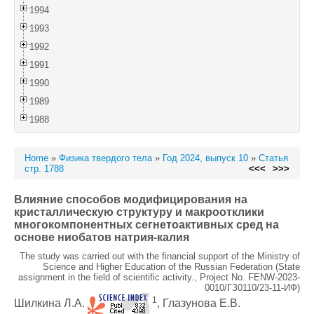
1994
1993
1992
1991
1990
1989
1988
Home
»
Физика твердого тела
»
Год 2024, выпуск 10
»
Статья
стр. 1788
<<<
>>>
Влияние способов модифицирования на
кристаллическую структуру и макроотклики
многокомпонентных сегнетоактивных сред на
основе ниобатов натрия-калия
The study was carried out with the financial support of the Ministry of
Science and Higher Education of the Russian Federation (State
assignment in the field of scientific activity., Project No. FENW-2023-
0010/ГЗ0110/23-11-ИФ)
1
Шилкина Л.А.
, Глазунова Е.В.