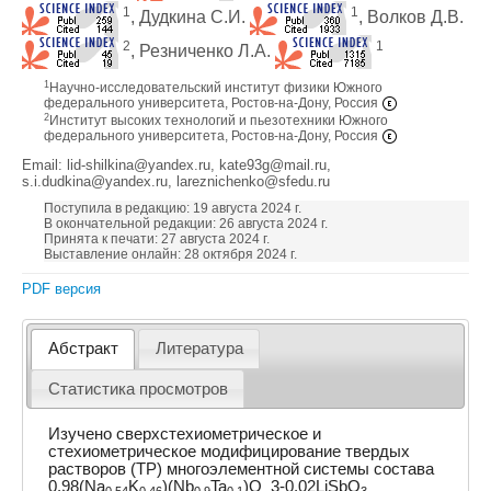
1
1
, Дудкина С.И.
, Волков Д.В.
2
1
, Резниченко Л.А.
1
Научно-исследовательский институт физики Южного
федерального университета, Ростов-на-Дону, Россия
2
Институт высоких технологий и пьезотехники Южного
федерального университета, Ростов-на-Дону, Россия
Email: lid-shilkina@yandex.ru, kate93g@mail.ru,
s.i.dudkina@yandex.ru, lareznichenko@sfedu.ru
Поступила в редакцию: 19 августа 2024 г.
В окончательной редакции: 26 августа 2024 г.
Принята к печати: 27 августа 2024 г.
Выставление онлайн: 28 октября 2024 г.
PDF версия
Абстракт
Литература
Статистика просмотров
Изучено сверхстехиометрическое и
стехиометрическое модифицирование твердых
растворов (ТР) многоэлементной системы состава
0.98(Na
K
)(Nb
Ta
)O_3-0.02LiSbO
0.54
0.46
0.9
0.1
3