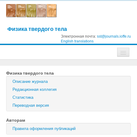
Физика твердого тела
Электронная почта:
sst@journals.ioffe.ru
English translations
Журналы
Физика твердого тела
Журнал технической физики
Описание журнала
Письма в Журнал технической физики
Редакционная коллегия
Статистика
Физика твердого тела
Переводная версия
Физика и техника полупроводников
Авторам
Оптика и спектроскопия
Правила оформления публикаций
Поиск