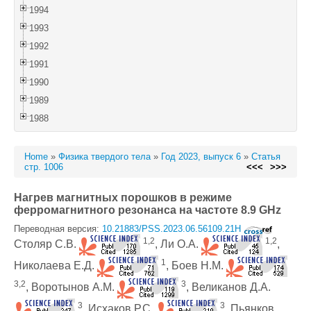
1994
1993
1992
1991
1990
1989
1988
Home
»
Физика твердого тела
»
Год 2023, выпуск 6
»
Статья
стр. 1006
<<<
>>>
Нагрев магнитных порошков в режиме
ферромагнитного резонанса на частоте 8.9 GHz
Переводная версия:
10.21883/PSS.2023.06.56109.21H
1,2
1,2
Столяр С.В.
, Ли О.А.
,
1
Николаева Е.Д.
, Боев Н.М.
3,2
3
, Воротынов А.М.
, Великанов Д.А.
3
3
, Исхаков Р.С.
, Пьянков