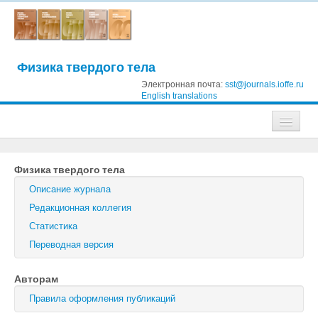
Физика твердого тела
Электронная почта:
sst@journals.ioffe.ru
English translations
Журналы
Физика твердого тела
Журнал технической физики
Описание журнала
Письма в Журнал технической физики
Редакционная коллегия
Статистика
Физика твердого тела
Переводная версия
Физика и техника полупроводников
Авторам
Оптика и спектроскопия
Правила оформления публикаций
Поиск