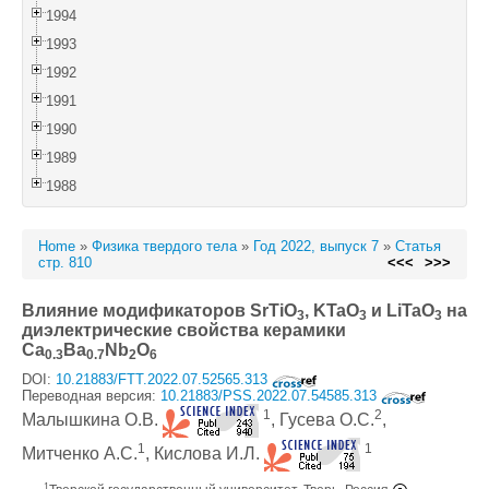
1994
1993
1992
1991
1990
1989
1988
Home
»
Физика твердого тела
»
Год 2022, выпуск 7
»
Статья
стр. 810
<<<
>>>
Влияние модификаторов SrTiO
, KTaO
и LiTaO
на
3
3
3
диэлектрические свойства керамики
Ca
Ba
Nb
O
0.3
0.7
2
6
DOI:
10.21883/FTT.2022.07.52565.313
Переводная версия:
10.21883/PSS.2022.07.54585.313
1
2
Малышкина О.В.
, Гусева О.С.
,
1
1
Митченко А.С.
, Кислова И.Л.
1