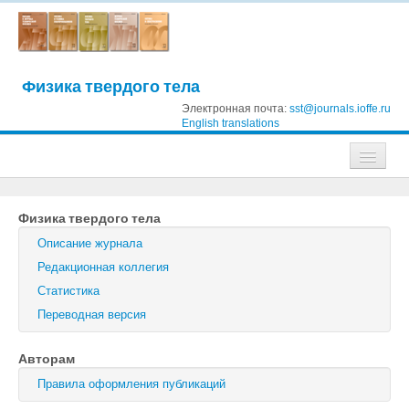
Физика твердого тела
Электронная почта:
sst@journals.ioffe.ru
English translations
Журналы
Физика твердого тела
Журнал технической физики
Описание журнала
Письма в Журнал технической физики
Редакционная коллегия
Статистика
Физика твердого тела
Переводная версия
Физика и техника полупроводников
Авторам
Оптика и спектроскопия
Правила оформления публикаций
Поиск