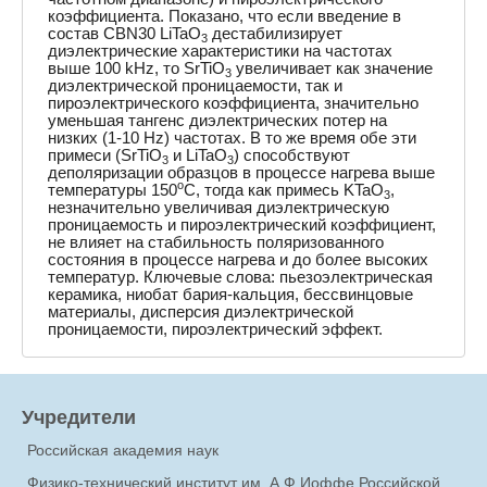
коэффициента. Показано, что если введение в
состав CBN30 LiTaO
дестабилизирует
3
диэлектрические характеристики на частотах
выше 100 kHz, то SrTiO
увеличивает как значение
3
диэлектрической проницаемости, так и
пироэлектрического коэффициента, значительно
уменьшая тангенс диэлектрических потер на
низких (1-10 Hz) частотах. В то же время обе эти
примеси (SrTiO
и LiTaO
) способствуют
3
3
деполяризации образцов в процессе нагрева выше
o
температуры 150
C, тогда как примесь KTaO
,
3
незначительно увеличивая диэлектрическую
проницаемость и пироэлектрический коэффициент,
не влияет на стабильность поляризованного
состояния в процессе нагрева и до более высоких
температур. Ключевые слова: пьезоэлектрическая
керамика, ниобат бария-кальция, бессвинцовые
материалы, дисперсия диэлектрической
проницаемости, пироэлектрический эффект.
Учредители
Российская академия наук
Физико-технический институт им. А.Ф.Иоффе Российской