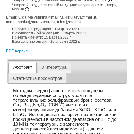
Тверской государственный университет, Тверь, Россия
2
Тверской государственный медицинский университет, Тверь,
Россия
Email: Olga.Malyshkina@mail.ru, 4ikulaeva@mail.ru,
asmitchenko@edu.tversu.ru, inkis@mail.ru
Поступила в редакцию: 11 марта 2022 г.
В окончательной редакции: 11 марта 2022 г.
Принята к печати: 15 марта 2022 г.
Выставление онлайн: 29 апреля 2022 г.
PDF версия
Абстракт
Литература
Статистика просмотров
Методом твердофазного синтеза получены
образцы керамики со структурой типа
тетрагональных вольфрамовых бронз, состава
Са
Ba
Nb
O
(CBN30) чистого и с
0.3
0.7
2
6
модифицирующими добавками SrTiO
, KTaO
или
3
3
LiTaO
. Исследована дисперсия диэлектрической
3
проницаемости в частотном диапазоне от 1 Hz до
10 MHz температурные зависимости
диэлектрической проницаемости (в данном
частотном диапазоне) и пироэлектрического