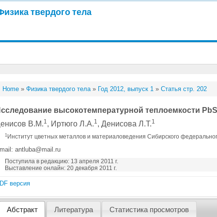
Физика твердого тела
Home
»
Физика твердого тела
»
Год 2012, выпуск 1
»
Статья стр. 202
сследование высокотемпературной теплоемкости PbS
1
1
1
енисов В.М.
, Иртюго Л.А.
, Денисова Л.Т.
1
Институт цветных металлов и материаловедения Сибирского федеральног
mail: antluba@mail.ru
Поступила в редакцию: 13 апреля 2011 г.
Выставление онлайн: 20 декабря 2011 г.
DF версия
Абстракт
Литература
Статистика просмотров