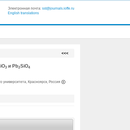
Электронная почта:
sst@journals.ioffe.ru
English translations
<<<
iO
и Pb
SiO
3
2
4
о университета, Красноярск, Россия