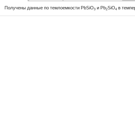
Получены данные по темлоемкости PbSiO
и Pb
SiO
в темпе
3
2
4