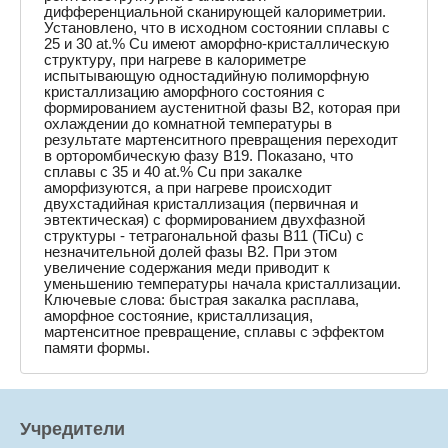
дифференциальной сканирующей калориметрии.
Установлено, что в исходном состоянии сплавы с
25 и 30 at.% Cu имеют аморфно-кристаллическую
структуру, при нагреве в калориметре
испытывающую одностадийную полиморфную
кристаллизацию аморфного состояния с
формированием аустенитной фазы B2, которая при
охлаждении до комнатной температуры в
результате мартенситного превращения переходит
в орторомбическую фазу B19. Показано, что
сплавы с 35 и 40 at.% Cu при закалке
аморфизуются, а при нагреве происходит
двухстадийная кристаллизация (первичная и
эвтектическая) с формированием двухфазной
структуры - тетрагональной фазы B11 (TiCu) с
незначительной долей фазы B2. При этом
увеличение содержания меди приводит к
уменьшению температуры начала кристаллизации.
Ключевые слова: быстрая закалка расплава,
аморфное состояние, кристаллизация,
мартенситное превращение, сплавы с эффектом
памяти формы.
Учредители