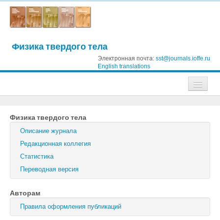
Физика твердого тела
Электронная почта:
sst@journals.ioffe.ru
English translations
Журналы
Физика твердого тела
Журнал технической физики
Описание журнала
Письма в Журнал технической физики
Редакционная коллегия
Статистика
Физика твердого тела
Переводная версия
Физика и техника полупроводников
Авторам
Оптика и спектроскопия
Правила оформления публикаций
Поиск