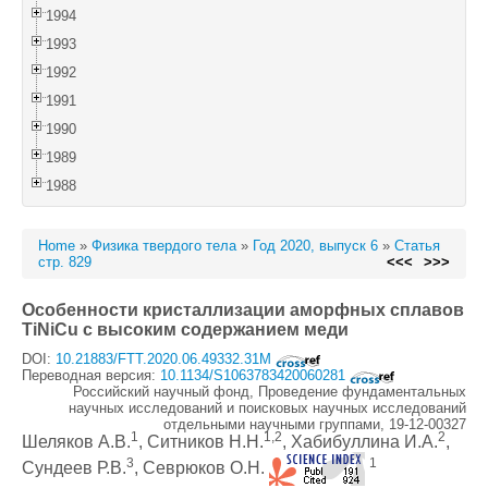
1994
1993
1992
1991
1990
1989
1988
Home
»
Физика твердого тела
»
Год 2020, выпуск 6
»
Статья
стр. 829
<<<
>>>
Особенности кристаллизации аморфных сплавов
TiNiCu с высоким содержанием меди
DOI:
10.21883/FTT.2020.06.49332.31M
Переводная версия:
10.1134/S1063783420060281
Российский научный фонд, Проведение фундаментальных
научных исследований и поисковых научных исследований
отдельными научными группами, 19-12-00327
1
1,2
2
Шеляков А.В.
, Ситников Н.Н.
, Хабибуллина И.А.
,
3
1
Сундеев Р.В.
, Севрюков О.Н.