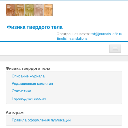
Физика твердого тела
Электронная почта:
sst@journals.ioffe.ru
English translations
Журналы
Физика твердого тела
Журнал технической физики
Описание журнала
Письма в Журнал технической физики
Редакционная коллегия
Статистика
Физика твердого тела
Переводная версия
Физика и техника полупроводников
Авторам
Оптика и спектроскопия
Правила оформления публикаций
Поиск