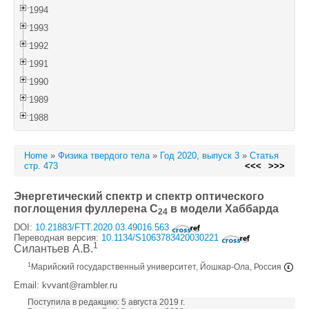
1994
1993
1992
1991
1990
1989
1988
Home
»
Физика твердого тела
»
Год 2020, выпуск 3
»
Статья
стр. 473
<<<
>>>
Энергетический спектр и спектр оптического
поглощения фуллерена C
в модели Хаббарда
24
DOI:
10.21883/FTT.2020.03.49016.563
Переводная версия:
10.1134/S1063783420030221
1
Силантьев А.В.
1
Марийский государственный университет, Йошкар-Ола, Россия
Email: kvvant@rambler.ru
Поступила в редакцию: 5 августа 2019 г.