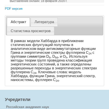
Выставление онлайн: 18 февраля 2020 г.
PDF версия
Абстракт
Литература
Статистика просмотров
В рамках модели Хаббарда в приближении
статических флуктуаций получены в
аналитическом виде антикоммутаторные функции
Грина и энергетические спектры фуллерена C
с
24
группами симметрии D
, D
, и O
. Используя
6
6d
h
методы теории групп проведена классификация
энергетических состояний, а также определены
разрешенные переходы в энергетических спектрах
фуллерена C
. Ключевые слова: модель
24
Хаббарда, функции Грина, энергетический спектр,
наносистемы, фуллерен C
.
24
Учредители
Российская академия наук