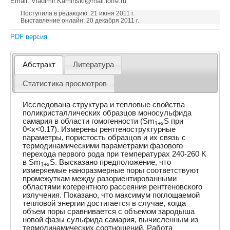
Email: Vladimir.Kaminski@mail.ioffe.ru
Поступила в редакцию: 21 июня 2011 г.
Выставление онлайн: 20 декабря 2011 г.
PDF версия
Абстракт
Литература
Статистика просмотров
Исследована структура и тепловые свойства
поликристаллических образцов моносульфида
самария в области гомогенности (Sm
S при
1+x
0<x<0.17). Измерены рентгеноструктурные
параметры, пористость образцов и их связь с
термодинамическими параметрами фазового
перехода первого рода при температурах 240-260 K
в Sm
S. Высказано предположение, что
1+x
измеряемые наноразмерные поры соответствуют
промежуткам между разориентированными
областями когерентного рассеяния рентгеновского
излучения. Показано, что максимум поглощаемой
тепловой энергии достигается в случае, когда
объем поры сравнивается с объемом зародыша
новой фазы сульфида самария, вычисленным из
термодинамических соотношений. Работа