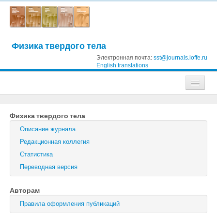
Физика твердого тела
Электронная почта:
sst@journals.ioffe.ru
English translations
Журналы
Физика твердого тела
Журнал технической физики
Описание журнала
Письма в Журнал технической физики
Редакционная коллегия
Статистика
Физика твердого тела
Переводная версия
Физика и техника полупроводников
Авторам
Оптика и спектроскопия
Правила оформления публикаций
Поиск