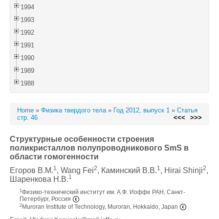
1994
1993
1992
1991
1990
1989
1988
Home
»
Физика твердого тела
»
Год 2012, выпуск 1
»
Статья
стр. 46
<<<
>>>
Структурные особенности строения
поликристаллов полупроводникового SmS в
области гомогенности
1
2
1
2
Егоров В.М.
, Wang Fei
, Каминский В.В.
, Hirai Shinji
,
1
Шаренкова Н.В.
1
Физико-технический институт им. А.Ф. Иоффе РАН, Санкт-
Петербург, Россия
2
Muroran Institute of Technology, Muroran, Hokkaido, Japan