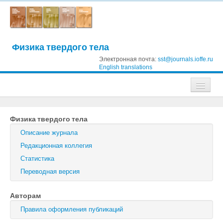
Физика твердого тела
Электронная почта:
sst@journals.ioffe.ru
English translations
Журналы
Физика твердого тела
Журнал технической физики
Описание журнала
Письма в Журнал технической физики
Редакционная коллегия
Статистика
Физика твердого тела
Переводная версия
Физика и техника полупроводников
Авторам
Оптика и спектроскопия
Правила оформления публикаций
Поиск