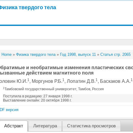
Физика твердого тела
Home
»
Физика твердого тела
»
Год 1998, выпуск 11
»
Статья стр. 2065
братимые и необратимые изменения пластических сво
ызванные действием магнитного поля
1
1
1
1
оловин Ю.И.
, Моргунов Р.Б.
, Лопатин Д.В.
, Баскаков А.А.
1
Тамбовский государственный университет, Тамбов, Россия
Поступила в редакцию: 27 января 1998 г.
Выставление онлайн: 20 октября 1998 г.
DF версия
Абстракт
Литература
Статистика просмотров