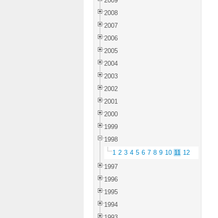
2009
2008
2007
2006
2005
2004
2003
2002
2001
2000
1999
1998
1
2
3
4
5
6
7
8
9
10
11
12
1997
1996
1995
1994
1993