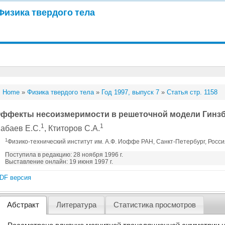
Физика твердого тела
Home
»
Физика твердого тела
»
Год 1997, выпуск 7
»
Статья стр. 1158
ффекты несоизмеримости в решеточной модели Гинзб
1
1
абаев Е.С.
, Ктиторов С.А.
1
Физико-технический институт им. А.Ф. Иоффе РАН, Санкт-Петербург, Росс
Поступила в редакцию: 28 ноября 1996 г.
Выставление онлайн: 19 июня 1997 г.
DF версия
Абстракт
Литература
Статистика просмотров