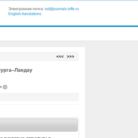
Электронная почта:
sst@journals.ioffe.ru
English translations
<<<
>>>
урга--Ландау
ия