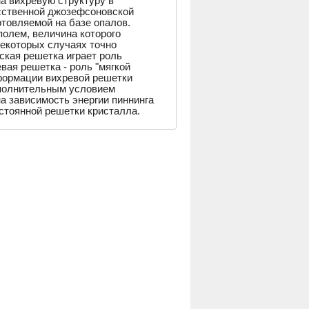
а вихревую структуру в
сственной джозефсоновской
отовляемой на базе опалов.
олем, величина которого
некоторых случаях точно
кая решетка играет роль
вая решетка - роль "мягкой
еформации вихревой решетки
ополнительным условием
а зависимость энергии пиннинга
остоянной решетки кристалла.