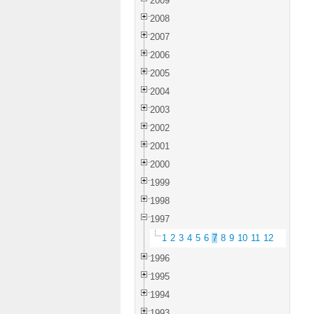
2009
2008
2007
2006
2005
2004
2003
2002
2001
2000
1999
1998
1997
1
2
3
4
5
6
7
8
9
10
11
12
1996
1995
1994
1993