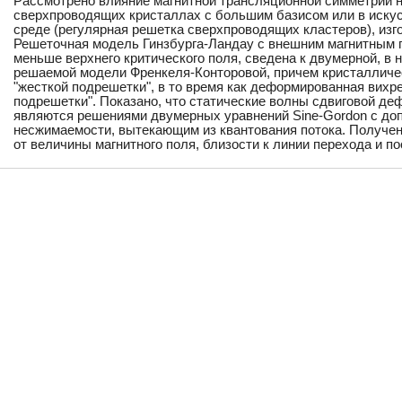
Рассмотрено влияние магнитной трансляционной симметрии н
сверхпроводящих кристаллах с большим базисом или в иску
среде (регулярная решетка сверхпроводящих кластеров), изг
Решеточная модель Гинзбурга-Ландау с внешним магнитным п
меньше верхнего критического поля, сведена к двумерной, в 
решаемой модели Френкеля-Конторовой, причем кристалличес
"жесткой подрешетки", в то время как деформированная вихре
подрешетки". Показано, что статические волны сдвиговой д
являются решениями двумерных уравнений Sine-Gordon с д
несжимаемости, вытекающим из квантования потока. Получен
от величины магнитного поля, близости к линии перехода и п