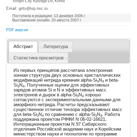
Yongin-City, Kyunggi-Do, Korea
Email: grits@isp.nsc.ru
Поступила в редакцию: 13 декабря 2006 г.
Выставление онлайн: 20 августа 2007 г.
PDF версия
Абстракт
Литература
Статистика просмотров
Из первых принципов рассчитана электронная
зонная структура двух основных кристаллических
модификаций нитрида кремния alpha-Si
N
и beta-
3
4
Si
N
. Полученные оценки для эффективных
3
4
зарядов атомов Si и N и эффективных масс
электронов и дырок в alpha-Si
N
хорошо
3
4
согласуются с экспериментальными данными для
аморфного нитрида. Расчеты предсказывают
существенное отличие тензора эффективных масс
для beta-Si
N
по сравнению с alpha-Si
N
. Работа
3
4
3
4
поддержана проектом РФФИ N 06-02-16621,
Интеграционным проектом N 97 Сибирского
отделения Российской академии наук и Корейским
министерством науки и технологии по программе