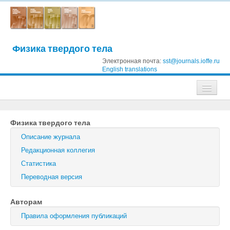
Физика твердого тела
Электронная почта:
sst@journals.ioffe.ru
English translations
Журналы
Физика твердого тела
Журнал технической физики
Описание журнала
Письма в Журнал технической физики
Редакционная коллегия
Статистика
Физика твердого тела
Переводная версия
Физика и техника полупроводников
Авторам
Оптика и спектроскопия
Правила оформления публикаций
Поиск