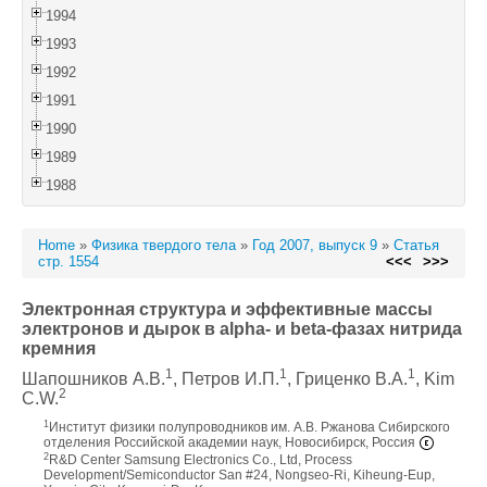
1994
1993
1992
1991
1990
1989
1988
Home
»
Физика твердого тела
»
Год 2007, выпуск 9
»
Статья
стр. 1554
<<<
>>>
Электронная структура и эффективные массы
электронов и дырок в alpha- и beta-фазах нитрида
кремния
1
1
1
Шапошников А.В.
, Петров И.П.
, Гриценко В.А.
, Kim
2
C.W.
1
Институт физики полупроводников им. А.В. Ржанова Сибирского
отделения Российской академии наук, Новосибирск, Россия
2
R&D Center Samsung Electronics Co., Ltd, Process
Development/Semiconductor San #24, Nongseo-Ri, Kiheung-Eup,