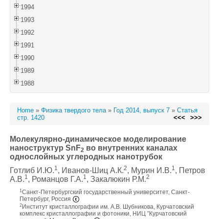
1994
1993
1992
1991
1990
1989
1988
Home
»
Физика твердого тела
»
Год 2014, выпуск 7
»
Статья
стр. 1420
<<<
>>>
Молекулярно-динамическое моделирование
наноструктур SnF
во внутренних каналах
2
однослойных углеродных нанотрубок
1
2
1
Готлиб И.Ю.
, Иванов-Шиц А.К.
, Мурин И.В.
, Петров
1
1
2
А.В.
, Романцов Г.А.
, Закалюкин Р.М.
1
Санкт-Петербургский государственный университет, Санкт-
Петербург, Россия
2
Институт кристаллографии им. А.В. Шубникова, Курчатовский
комплекс кристаллографии и фотоники, НИЦ ”Курчатовский