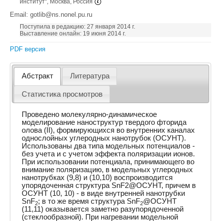
институт“, Москва, Россия
Email: gotlib@ns.nonel.pu.ru
Поступила в редакцию: 27 января 2014 г.
Выставление онлайн: 19 июня 2014 г.
PDF версия
Абстракт
Литература
Статистика просмотров
Проведено молекулярно-динамическое
моделирование наноструктур твердого фторида
олова (II), формирующихся во внутренних каналах
однослойных углеродных нанотрубок (ОСУНТ).
Использованы два типа модельных потенциалов -
без учета и с учетом эффекта поляризации ионов.
При использовании потенциала, принимающего во
внимание поляризацию, в модельных углеродных
нанотрубках (9,8) и (10,10) воспроизводится
упорядоченная структура SnF2@ОСУНТ, причем в
ОСУНТ (10, 10) - в виде внутренней нанотрубки
SnF
; в то же время структура SnF
@ОСУНТ
2
2
(11,11) оказывается заметно разупорядоченной
(стеклообразной). При нагревании модельной