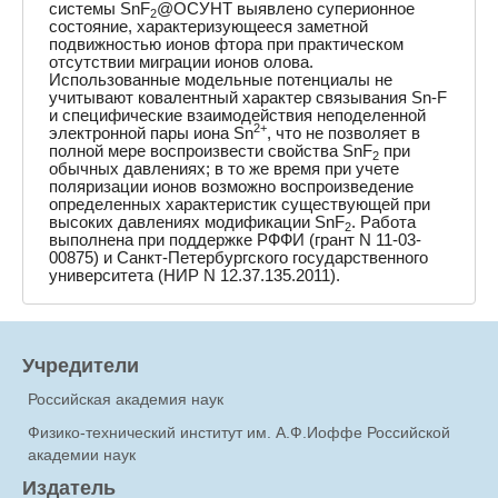
системы SnF
@ОСУНТ выявлено суперионное
2
состояние, характеризующееся заметной
подвижностью ионов фтора при практическом
отсутствии миграции ионов олова.
Использованные модельные потенциалы не
учитывают ковалентный характер связывания Sn-F
и специфические взаимодействия неподеленной
2+
электронной пары иона Sn
, что не позволяет в
полной мере воспроизвести свойства SnF
при
2
обычных давлениях; в то же время при учете
поляризации ионов возможно воспроизведение
определенных характеристик существующей при
высоких давлениях модификации SnF
. Работа
2
выполнена при поддержке РФФИ (грант N 11-03-
00875) и Санкт-Петербургского государственного
университета (НИР N 12.37.135.2011).
Учредители
Российская академия наук
Физико-технический институт им. А.Ф.Иоффе Российской
академии наук
Издатель