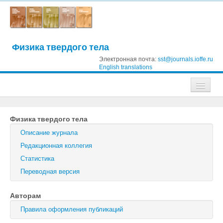
Физика твердого тела
Электронная почта:
sst@journals.ioffe.ru
English translations
Журналы
Физика твердого тела
Журнал технической физики
Описание журнала
Письма в Журнал технической физики
Редакционная коллегия
Статистика
Физика твердого тела
Переводная версия
Физика и техника полупроводников
Авторам
Оптика и спектроскопия
Правила оформления публикаций
Поиск