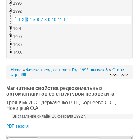
1993
1992
1
2
3
4
5
6
7
8
9
10
11
12
1991
1990
1989
1988
Home
»
Физика твердого тела
»
Год 1992, выпуск 3
»
Статья
стр. 898
<<<
>>>
Магнитные свойства редкоземельных
ортоманганитов со структурой перовскита
Троянчук И.О.
, Деркаченко В.Н.
, Корнеева С.С.
,
Новицкий О.А.
Выставление онлайн: 18 февраля 1992 г.
PDF версия