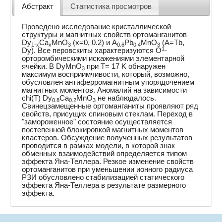
Абстракт
Статистика просмотров
Проведено исследование кристаллической
структуры и магнитных свойств ортоманганитов
Dy
Ca
MnO
(x=0, 0.2) и A
Pb
MnO
(A=Tb,
1-x
x
3
0.6
0.4
3
1
Dy). Все перовскиты характеризуются O
-
орторомбическими искажениями элементарной
ячейки. В DyMnO
при T= 17 K обнаружен
3
максимум восприимчивости, который, возможно,
обусловлен антиферромагнитным упорядочением
магнитных моментов. Аномалий на зависимости
chi(T) Dy
Ca
MnO
не наблюдалось.
0.8
0.2
3
Свинецзамещенные ортоманганиты проявляют ряд
свойств, присущих спиновым стеклам. Переход в
"замороженное" состояние осуществляется
постепенной блокировкой магнитных моментов
кластеров. Обсуждение полученных результатов
проводится в рамках модели, в которой знак
обменных взаимодействий определяется типом
эффекта Яна-Теллера. Резкое изменение свойств
ортоманганитов при уменьшении ионного радиуса
РЗИ обусловлено стабилизацией статического
эффекта Яна-Теллера в результате размерного
эффекта.