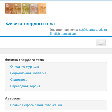
Физика твердого тела
Электронная почта:
sst@journals.ioffe.ru
English translations
Журналы
Физика твердого тела
Журнал технической физики
Описание журнала
Письма в Журнал технической физики
Редакционная коллегия
Статистика
Физика твердого тела
Переводная версия
Физика и техника полупроводников
Авторам
Оптика и спектроскопия
Правила оформления публикаций
Поиск