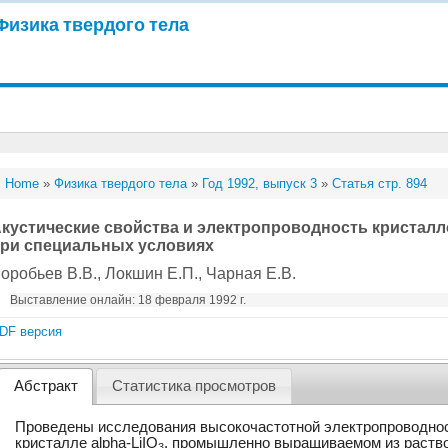
Физика твердого тела
Home
»
Физика твердого тела
»
Год 1992, выпуск 3
»
Статья стр. 894
кустические свойства и электропроводность кристалло
ри специальных условиях
оробьев В.В.
, Локшин Е.П.
, Чарная Е.В.
Выставление онлайн: 18 февраля 1992 г.
DF версия
Абстракт
Статистика просмотров
Проведены исследования высокочастотной электропроводност
кристалле alpha-LiIO
, промышленно выращиваемом из раство
3