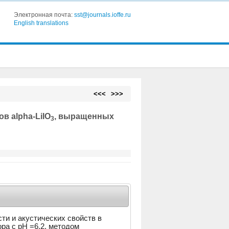
Электронная почта:
sst@journals.ioffe.ru
English translations
<<<
>>>
в alpha-LiIO
, выращенных
3
и и акустических свойств в
ра с pH =6.2, методом