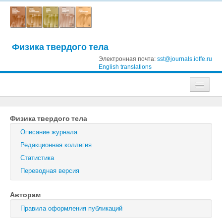
Физика твердого тела
Электронная почта:
sst@journals.ioffe.ru
English translations
Журналы
Физика твердого тела
Журнал технической физики
Описание журнала
Письма в Журнал технической физики
Редакционная коллегия
Статистика
Физика твердого тела
Переводная версия
Физика и техника полупроводников
Авторам
Оптика и спектроскопия
Правила оформления публикаций
Поиск