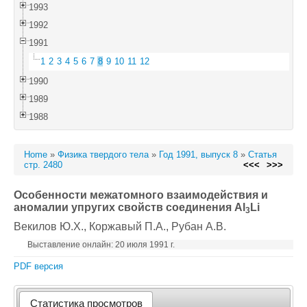
1993
1992
1991
1
2
3
4
5
6
7
8
9
10
11
12
1990
1989
1988
Home
»
Физика твердого тела
»
Год 1991, выпуск 8
»
Статья
стр. 2480
<<<
>>>
Особенности межатомного взаимодействия и
аномалии упругих свойств соединения Al
Li
3
Векилов Ю.X.
, Коржавый П.А.
, Рубан А.В.
Выставление онлайн: 20 июля 1991 г.
PDF версия
Статистика просмотров