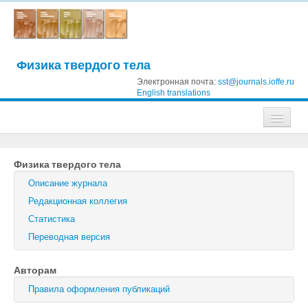
Физика твердого тела
Электронная почта:
sst@journals.ioffe.ru
English translations
Журналы
Физика твердого тела
Журнал технической физики
Описание журнала
Письма в Журнал технической физики
Редакционная коллегия
Статистика
Физика твердого тела
Переводная версия
Физика и техника полупроводников
Авторам
Оптика и спектроскопия
Правила оформления публикаций
Поиск