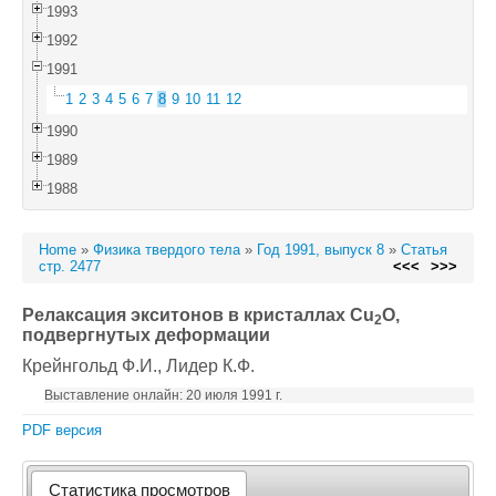
1993
1992
1991
1
2
3
4
5
6
7
8
9
10
11
12
1990
1989
1988
Home
»
Физика твердого тела
»
Год 1991, выпуск 8
»
Статья
стр. 2477
<<<
>>>
Релаксация экситонов в кристаллах Cu
O,
2
подвергнутых деформации
Крейнгольд Ф.И.
, Лидер К.Ф.
Выставление онлайн: 20 июля 1991 г.
PDF версия
Статистика просмотров