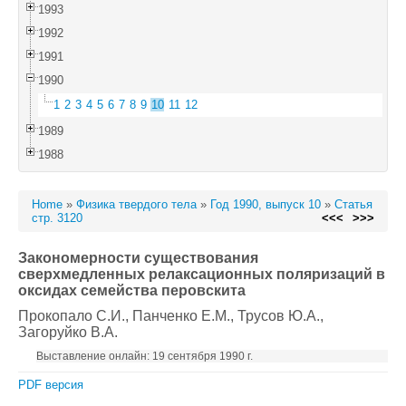
1993
1992
1991
1990
1
2
3
4
5
6
7
8
9
10
11
12
1989
1988
Home
»
Физика твердого тела
»
Год 1990, выпуск 10
»
Статья
стр. 3120
<<<
>>>
Закономерности существования
сверхмедленных релаксационных поляризаций в
оксидах семейства перовскита
Прокопало С.И.
, Панченко Е.М.
, Трусов Ю.А.
,
Загоруйко В.А.
Выставление онлайн: 19 сентября 1990 г.
PDF версия