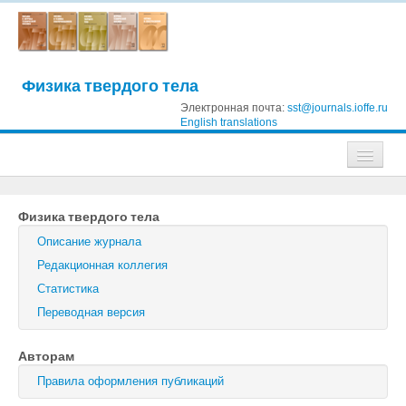
Физика твердого тела
Электронная почта:
sst@journals.ioffe.ru
English translations
Журналы
Физика твердого тела
Журнал технической физики
Описание журнала
Письма в Журнал технической физики
Редакционная коллегия
Статистика
Физика твердого тела
Переводная версия
Физика и техника полупроводников
Авторам
Оптика и спектроскопия
Правила оформления публикаций
Поиск