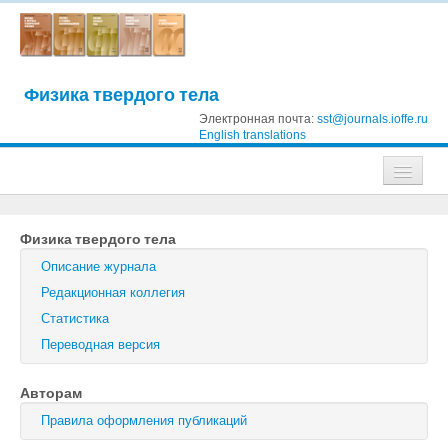
Физика твердого тела
Электронная почта:
sst@journals.ioffe.ru
English translations
Журналы
Физика твердого тела
Журнал технической физики
Описание журнала
Письма в Журнал технической физики
Редакционная коллегия
Статистика
Физика твердого тела
Переводная версия
Физика и техника полупроводников
Авторам
Оптика и спектроскопия
Правила оформления публикаций
Поиск