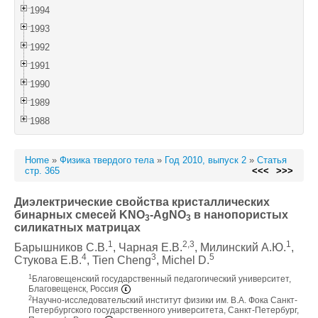
1994
1993
1992
1991
1990
1989
1988
Home
»
Физика твердого тела
»
Год 2010, выпуск 2
»
Статья
стр. 365
<<<
>>>
Диэлектрические свойства кристаллических
бинарных смесей KNO
-AgNO
в нанопористых
3
3
силикатных матрицах
1
2,3
1
Барышников С.В.
, Чарная Е.В.
, Милинский А.Ю.
,
4
3
5
Стукова Е.В.
, Tien Cheng
, Michel D.
1
Благовещенский государственный педагогический университет,
Благовещенск, Россия
2
Научно-исследовательский институт физики им. В.А. Фока Санкт-
Петербургского государственного университета, Санкт-Петербург,