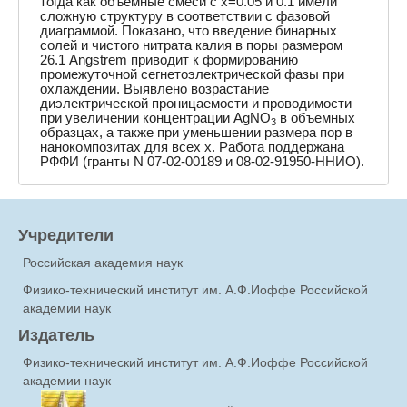
тогда как объемные смеси с x=0.05 и 0.1 имели
сложную структуру в соответствии с фазовой
диаграммой. Показано, что введение бинарных
солей и чистого нитрата калия в поры размером
26.1 Angstrem приводит к формированию
промежуточной сегнетоэлектрической фазы при
охлаждении. Выявлено возрастание
диэлектрической проницаемости и проводимости
при увеличении концентрации AgNO
в объемных
3
образцах, а также при уменьшении размера пор в
нанокомпозитах для всех x. Работа поддержана
РФФИ (гранты N 07-02-00189 и 08-02-91950-ННИО).
Учредители
Российская академия наук
Физико-технический институт им. А.Ф.Иоффе Российской
академии наук
Издатель
Физико-технический институт им. А.Ф.Иоффе Российской
академии наук