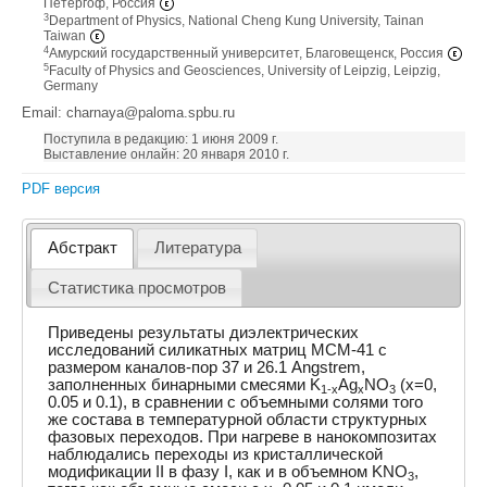
Петергоф, Россия
3
Department of Physics, National Cheng Kung University, Tainan
Taiwan
4
Амурский государственный университет, Благовещенск, Россия
5
Faculty of Physics and Geosciences, University of Leipzig, Leipzig,
Germany
Email: charnaya@paloma.spbu.ru
Поступила в редакцию: 1 июня 2009 г.
Выставление онлайн: 20 января 2010 г.
PDF версия
Абстракт
Литература
Статистика просмотров
Приведены результаты диэлектрических
исследований силикатных матриц МСМ-41 с
размером каналов-пор 37 и 26.1 Angstrem,
заполненных бинарными смесями K
Ag
NO
(x=0,
1-x
x
3
0.05 и 0.1), в сравнении с объемными солями того
же состава в температурной области структурных
фазовых переходов. При нагреве в нанокомпозитах
наблюдались переходы из кристаллической
модификации II в фазу I, как и в объемном KNO
,
3