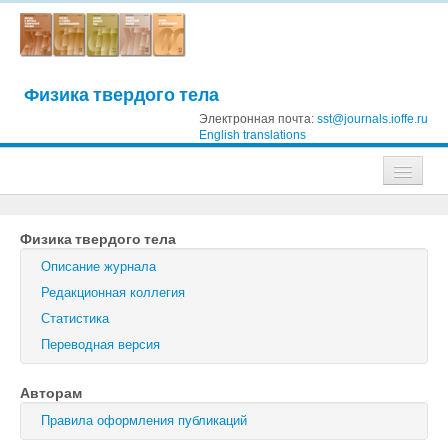
Физика твердого тела
Электронная почта:
sst@journals.ioffe.ru
English translations
Журналы
Физика твердого тела
Журнал технической физики
Описание журнала
Письма в Журнал технической физики
Редакционная коллегия
Статистика
Физика твердого тела
Переводная версия
Физика и техника полупроводников
Авторам
Оптика и спектроскопия
Правила оформления публикаций
Поиск